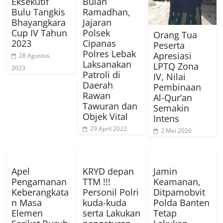
Eksekutif
Bulan
Bulu Tangkis
Ramadhan,
Bhayangkara
Jajaran
Cup IV Tahun
Polsek
Orang Tua
2023
Cipanas
Peserta
Polres Lebak
Apresiasi
28 Agustus
Laksanakan
LPTQ Zona
2023
Patroli di
IV, Nilai
Daerah
Pembinaan
Rawan
Al-Qur’an
Tawuran dan
Semakin
Objek Vital
Intens
29 April 2022
2 Mei 2026
Apel
KRYD depan
Jamin
Pengamanan
TTM !!!
Keamanan,
Keberangkata
Personil Polri
Ditpamobvit
n Masa
kuda-kuda
Polda Banten
Elemen
serta Lakukan
Tetap