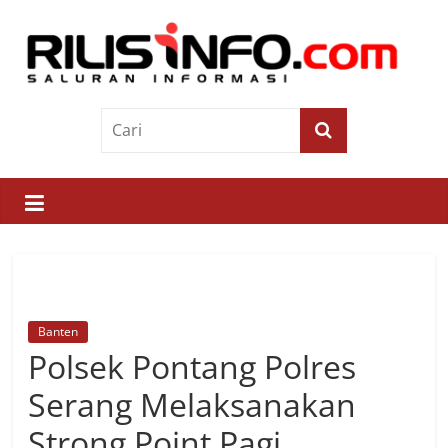
Skip
to
content
Rilis
Info
Saluran
Informasi
Banten
Polsek Pontang Polres
Serang Melaksanakan
Strong Point Pagi