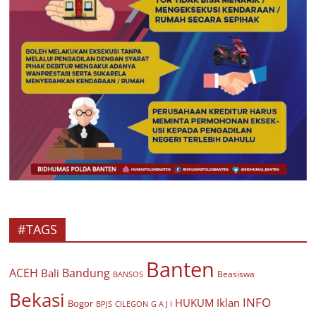
#TAGS
Banten
ACEH
Bandung
Bali
Beasiswa
BANSOS
Bekasi
INFO
HUKUM
Iklan
Bogor
BPJS
CILEGON
G A J I