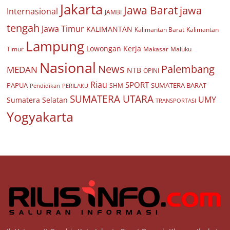
Jakarta
Jawa Barat
jawa
Internasional
JAMBI
tengah
Jawa Timur
KALIMANTAN
Kalimantan Barat
Kalimantan
Lampung
Lowongan Kerja
Timur
Makasar
Maluku
Nasional
Palembang
News
MEDAN
NTB
OPINI
Riau
SPORT
PAPUA
SUMATERA BARAT
Pendidikan
PERILAKU
SHM
SUMATERA UTARA
UMY
Sumatera Selatan
TRANSPORTASI
Yogyakarta