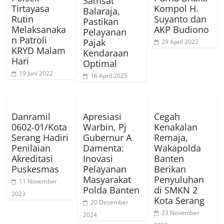
Samsat
Tirtayasa
Kompol H.
Balaraja,
Rutin
Suyanto dan
Pastikan
Melaksanaka
AKP Budiono
Pelayanan
n Patroli
Pajak
29 April 2022
KRYD Malam
Kendaraan
Hari
Optimal
19 Juni 2022
16 April 2025
Danramil
Apresiasi
Cegah
0602-01/Kota
Warbin, Pj
Kenakalan
Serang Hadiri
Gubernur A
Remaja,
Penilaian
Damenta:
Wakapolda
Akreditasi
Inovasi
Banten
Puskesmas
Pelayanan
Berikan
Masyarakat
Penyuluhan
11 November
Polda Banten
di SMKN 2
2023
Kota Serang
20 Desember
23 November
2024