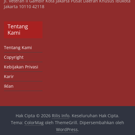
Jl. Veteran II Gambir Kota Jakarta Pusat Daerah Khusus Ibukota
Jakarta 10110 42118
Tentang
Kami
Tentang Kami
Copyright
Kebijakan Privasi
Karir
Iklan
Hak Cipta © 2026
Rilis Info
. Keseluruhan Hak Cipta.
Tema:
ColorMag
oleh ThemeGrill. Dipersembahkan oleh
WordPress
.