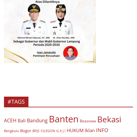
#TAGS
Banten
Bekasi
ACEH
Bandung
Bali
Beasiswa
INFO
HUKUM
Iklan
Bogor
BPJS
CILEGON
G A J I
Bengkulu