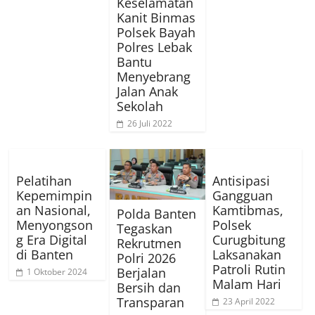
Keselamatan
Kanit Binmas
Polsek Bayah
Polres Lebak
Bantu
Menyebrang
Jalan Anak
Sekolah
26 Juli 2022
Pelatihan
Antisipasi
Kepemimpin
Gangguan
an Nasional,
Kamtibmas,
Polda Banten
Menyongson
Polsek
Tegaskan
g Era Digital
Curugbitung
Rekrutmen
di Banten
Laksanakan
Polri 2026
Patroli Rutin
Berjalan
1 Oktober 2024
Malam Hari
Bersih dan
Transparan
23 April 2022