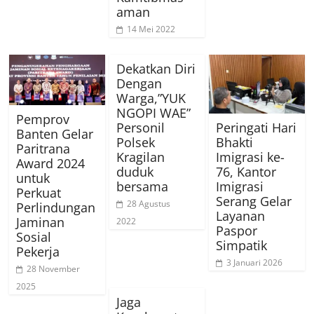
aman
14 Mei 2022
Dekatkan Diri
Dengan
Warga,”YUK
NGOPI WAE”
Pemprov
Personil
Peringati Hari
Banten Gelar
Polsek
Bhakti
Paritrana
Kragilan
Imigrasi ke-
Award 2024
duduk
76, Kantor
untuk
bersama
Imigrasi
Perkuat
Serang Gelar
28 Agustus
Perlindungan
Layanan
Jaminan
2022
Paspor
Sosial
Simpatik
Pekerja
3 Januari 2026
28 November
2025
Jaga