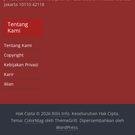
Jakarta 10110 42118
Tentang
Kami
Tentang Kami
Copyright
Kebijakan Privasi
Karir
Iklan
Hak Cipta © 2026
Rilis Info
. Keseluruhan Hak Cipta.
Tema:
ColorMag
oleh ThemeGrill. Dipersembahkan oleh
WordPress
.