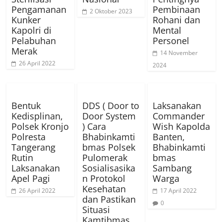
Pengamanan
Pembinaan
2 Oktober 2023
Kunker
Rohani dan
Kapolri di
Mental
Pelabuhan
Personel
Merak
14 November
26 April 2022
2024
Bentuk
DDS ( Door to
Laksanakan
Kedisplinan,
Door System
Commander
Polsek Kronjo
) Cara
Wish Kapolda
Polresta
Bhabinkamti
Banten,
Tangerang
bmas Polsek
Bhabinkamti
Rutin
Pulomerak
bmas
Laksanakan
Sosialisasika
Sambang
Apel Pagi
n Protokol
Warga
Kesehatan
26 April 2022
17 April 2022
dan Pastikan
0
Situasi
Kamtibmas