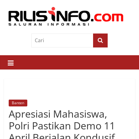
Skip
to
content
Rilis
Info
Saluran
Informasi
Banten
Apresiasi Mahasiswa,
Polri Pastikan Demo 11
April Berjalan Kondusif