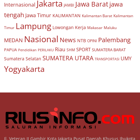
Jakarta
Jawa Barat
jawa
Internasional
JAMBI
tengah
Jawa Timur
KALIMANTAN
Kalimantan Barat
Kalimantan
Lampung
Lowongan Kerja
Timur
Makasar
Maluku
Nasional
Palembang
News
MEDAN
NTB
OPINI
Riau
SPORT
PAPUA
SUMATERA BARAT
Pendidikan
PERILAKU
SHM
SUMATERA UTARA
UMY
Sumatera Selatan
TRANSPORTASI
Yogyakarta
Jl. Veteran II Gambir Kota Jakarta Pusat Daerah Khusus Ibukota