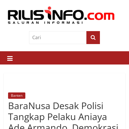
Skip
to
content
Rilis
Info
Saluran
Informasi
Banten
BaraNusa Desak Polisi
Tangkap Pelaku Aniaya
Ade Armando, Demokrasi