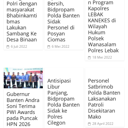
n Program
Polri dengan
Bersih,
Kapolres
masyarakat
Bidpropam
LEBAK
Bhabinkamti
Polda Banten
KANEKES di
bmas
Sidak
Wilayah
Lakukan
Personel di
Hukum
Sambang Ke
Posyan
Polsek
Desa Binaan
Ciomas
Wanasalam
6 Juli 2022
6 Mei 2022
Polres Lebak
18 Mei 2022
Antisipasi
Personel
Libur
Satbrimob
Panjang,
Polda Banten
Gubernur
Bidpropam
Laksanakan
Banten Andra
Polda Banten
Patroli
Soni Terima
Sidak ke
Disekitaran
PWI Awards
Polres
Mako
pada Puncak
Cilegon
HPN 2026
28 April 2022