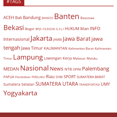
#TAGS
Banten
ACEH
Bandung
Bali
Beasiswa
BANSOS
Bekasi
INFO
HUKUM
Iklan
Bogor
BPJS
CILEGON
G A J I
Jakarta
Jawa Barat
jawa
Internasional
JAMBI
tengah
Jawa Timur
KALIMANTAN
Kalimantan Barat
Kalimantan
Lampung
Lowongan Kerja
Timur
Makasar
Maluku
Nasional
Palembang
News
MEDAN
NTB
OPINI
Riau
SPORT
PAPUA
SUMATERA BARAT
Pendidikan
PERILAKU
SHM
SUMATERA UTARA
UMY
Sumatera Selatan
TRANSPORTASI
Yogyakarta