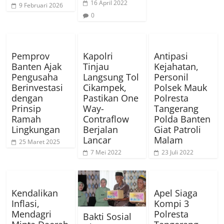
16 April 2022
9 Februari 2026
0
Pemprov
Kapolri
Antipasi
Banten Ajak
Tinjau
Kejahatan,
Pengusaha
Langsung Tol
Personil
Berinvestasi
Cikampek,
Polsek Mauk
dengan
Pastikan One
Polresta
Prinsip
Way-
Tangerang
Ramah
Contraflow
Polda Banten
Lingkungan
Berjalan
Giat Patroli
Lancar
Malam
25 Maret 2025
7 Mei 2022
23 Juli 2022
Kendalikan
Apel Siaga
Inflasi,
Kompi 3
Mendagri
Polresta
Bakti Sosial