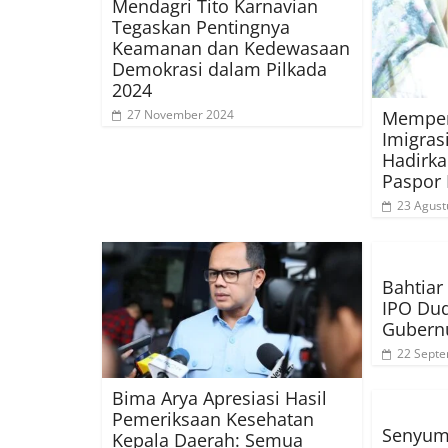
Mendagri Tito Karnavian
Tegaskan Pentingnya
Keamanan dan Kedewasaan
Demokrasi dalam Pilkada
2024
Memperi
27 November 2024
Imigras
Hadirk
Paspor
23 Agust
Bahtia
IPO Dud
Gubernu
22 Sept
Bima Arya Apresiasi Hasil
Pemeriksaan Kesehatan
Senyum
Kepala Daerah: Semua