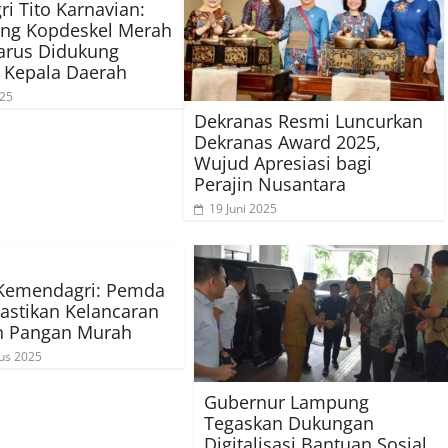
i Tito Karnavian:
ing Kopdeskel Merah
arus Didukung
 Kepala Daerah
025
Dekranas Resmi Luncurkan
Dekranas Award 2025,
Wujud Apresiasi bagi
Perajin Nusantara
19 Juni 2025
 Kemendagri: Pemda
astikan Kelancaran
n Pangan Murah
us 2025
Gubernur Lampung
Tegaskan Dukungan
Digitalisasi Bantuan Sosial