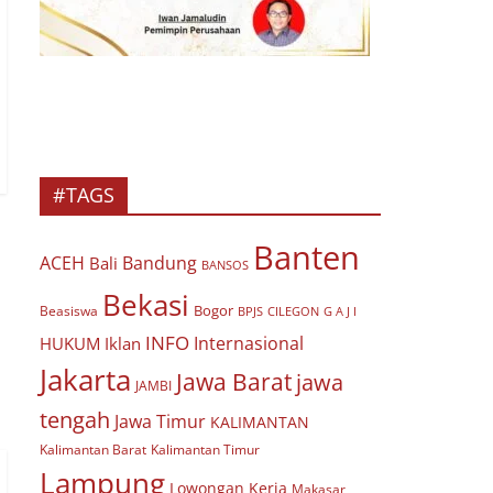
#TAGS
Banten
ACEH
Bandung
Bali
BANSOS
Bekasi
Bogor
Beasiswa
BPJS
CILEGON
G A J I
INFO
Internasional
HUKUM
Iklan
Jakarta
Jawa Barat
jawa
JAMBI
tengah
Jawa Timur
KALIMANTAN
Kalimantan Barat
Kalimantan Timur
Lampung
Lowongan Kerja
Makasar