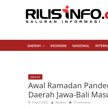
Skip
to
content
Rilis
Info
Saluran
DAERAH
EKONOMI
NASIONAL
INTERN
Informasi
Jakarta
Awal Ramadan Pandem
Daerah Jawa-Bali Mas
5 April 2022
Redaksi
0 Comments