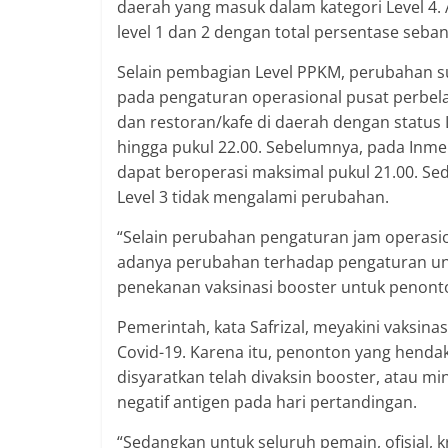
daerah yang masuk dalam kategori Level 4. A
level 1 dan 2 dengan total persentase seba
Selain pembagian Level PPKM, perubahan s
pada pengaturan operasional pusat perbe
dan restoran/kafe di daerah dengan status Le
hingga pukul 22.00. Sebelumnya, pada Inme
dapat beroperasi maksimal pukul 21.00. Se
Level 3 tidak mengalami perubahan.
“Selain perubahan pengaturan jam operasio
adanya perubahan terhadap pengaturan un
penekanan vaksinasi booster untuk penonto
Pemerintah, kata Safrizal, meyakini vaksin
Covid-19. Karena itu, penonton yang hend
disyaratkan telah divaksin booster, atau m
negatif antigen pada hari pertandingan.
“Sedangkan untuk seluruh pemain, ofisial, 