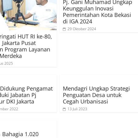
Pj. Gani Muhamad Ungkap
Keunggulan Inovasi
Pemerintahan Kota Bekasi
di IGA 2024
29 Oktober 2024
ngati HUT RI ke-80,
i Jakarta Pusat
an Program Layanan
 Merdeka
us 2025
r Didukung Pengamat
Mendagri Ungkap Strategi
uki Jabatan Pj
Penguatan Desa untuk
r DKI Jakarta
Cegah Urbanisasi
ember 2022
13 Juli 2023
 Bahagia 1.020