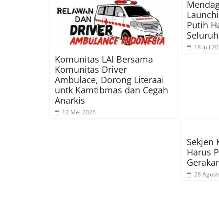
Mendagr
Launch
Putih H
Seluruh
18 Juli 2
Komunitas LAI Bersama
Komunitas Driver
Ambulace, Dorong Literaai
untk Kamtibmas dan Cegah
Anarkis
12 Mei 2026
Sekjen
Harus P
Geraka
28 Agust