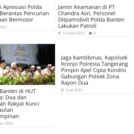
 Apresiasi Polda
Jamin Keamanan di PT
Berantas Pencurian
Chandra Asri, Personel
aan Bermotor
Ditpamobvit Polda Banten
Lakukan Patroli
 2022
12 April 2022
0
Jaga Kamtibmas, Kapolsek
Kronjo Polresta Tangerang
Pimpin Apel Cipta Kondisi
Gabungan Polsek Zona
Rayon Dua
Banten di HUT
2 Juli 2022
a: Doa dan
n Rakyat Kunci
silan
mpinan
ari 2025