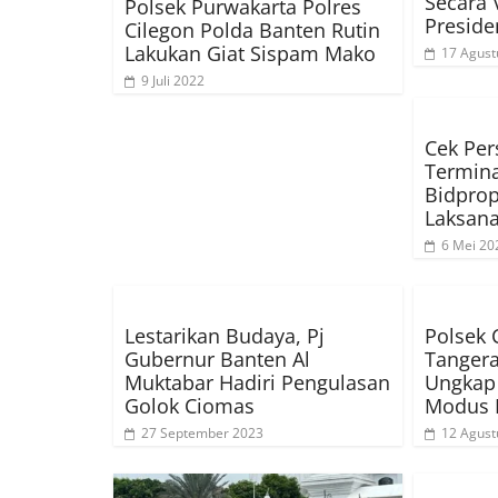
Secara 
Polsek Purwakarta Polres
Preside
Cilegon Polda Banten Rutin
Lakukan Giat Sispam Mako
17 Agust
9 Juli 2022
Cek Per
Termina
Bidpro
Laksana
6 Mei 20
Lestarikan Budaya, Pj
Polsek 
Gubernur Banten Al
Tangera
Muktabar Hadiri Pengulasan
Ungkap
Golok Ciomas
Modus 
27 September 2023
12 Agust