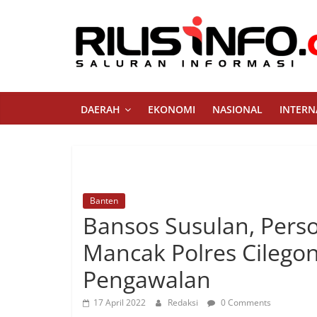
Skip
to
content
Rilis
Info
DAERAH
EKONOMI
NASIONAL
INTERN
Saluran
Informasi
Banten
Bansos Susulan, Pers
Mancak Polres Cileg
Pengawalan
17 April 2022
Redaksi
0 Comments