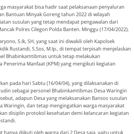
rga masyarakat bisa hadir saat pelaksanaan penyaluran
n Bantuan Minyak Goreng tahun 2022 di wilayah
iatan susulan yang tetap mendapat pengawalan dari
ancak Polres Cilegon Polda Banten. Minggu (17/04/2022).
yono, S.Ik, SH, yang saat ini diwakili oleh Kapolsek
ik Rustandi, S.Sos, M.Ip., di tempat terpisah menjelaskan
el Bhabinkamtibmas untuk tetap melakukan
 Penerima Manfaat (KPM) yang mengikuti kegiatan
kan pada hari Sabtu (16/04/04), yang dilaksanakan di
arudin sebagai personel Bhabinkamtibmas Desa Waringin
sebut, adapun Desa yang melaksanakan Bansos susulan
sa Waringin, dan tetap mengingatkan warga masyarakat
n disiplin protokol kesehatan demi kelancaran kegiatan
standi.
hanya diikuti oleh warga dari 2 Desa saja, yaitu untuk