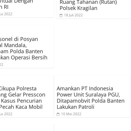
Vitual Dengan
Ruang Tahanan (Rutan)
n RI
Polsek Kragilan
us 2022
18 Juli 2022
sonel di Posyan
l Mandala,
pam Polda Banten
kan Operasi Bersih
22
Cikupa Polresta
Amankan PT Indonesia
ng Gelar Presscon
Power Unit Suralaya PGU,
 Kasus Pencurian
Ditapamobvit Polda Banten
Pecah Kaca Mobil
Lakukan Patroli
us 2022
10 Mei 2022