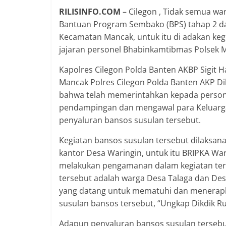
RILISINFO.COM
– Cilegon , Tidak semua wa
Bantuan Program Sembako (BPS) tahap 2 da
Kecamatan Mancak, untuk itu di adakan keg
jajaran personel Bhabinkamtibmas Polsek M
Kapolres Cilegon Polda Banten AKBP Sigit Har
Mancak Polres Cilegon Polda Banten AKP Dikd
bahwa telah memerintahkan kepada person
pendampingan dan mengawal para Keluarga
penyaluran bansos susulan tersebut.
Kegiatan bansos susulan tersebut dilaksana
kantor Desa Waringin, untuk itu BRIPKA W
melakukan pengamanan dalam kegiatan ter
tersebut adalah warga Desa Talaga dan De
yang datang untuk mematuhi dan menerapka
susulan bansos tersebut, “Ungkap Dikdik Ru
Adapun penyaluran bansos susulan tersebut 