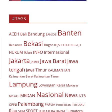
#TAGS
Banten
ACEH
Bandung
Bali
BANSOS
Bekasi
Bogor
Beasiswa
BPJS
CILEGON
G A J I
INFO
Internasional
HUKUM
Iklan
Jakarta
Jawa Barat
jawa
JAMBI
tengah
Jawa Timur
KALIMANTAN
Kalimantan Barat
Kalimantan Timur
Lampung
Lowongan Kerja
Makasar
Nasional
News
MEDAN
NTB
Maluku
Palembang
PAPUA
OPINI
Pendidikan
PERILAKU
Riau
SPORT
Sumatera
SUMATERA BARAT
SHM