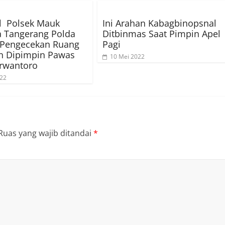
l Polsek Mauk
Ini Arahan Kabagbinopsnal
a Tangerang Polda
Ditbinmas Saat Pimpin Apel
 Pengecekan Ruang
Pagi
n Dipimpin Pawas
10 Mei 2022
rwantoro
022
Ruas yang wajib ditandai
*