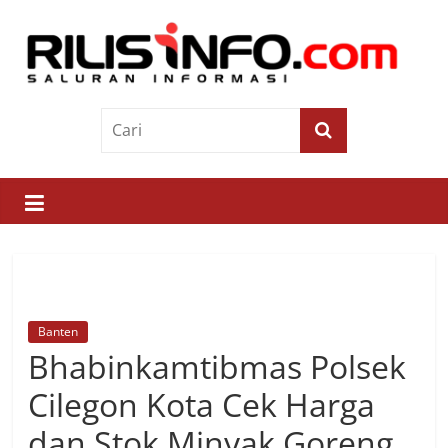
Skip
to
content
Rilis
Info
Saluran
Informasi
Banten
Bhabinkamtibmas Polsek
Cilegon Kota Cek Harga
dan Stok Minyak Goreng