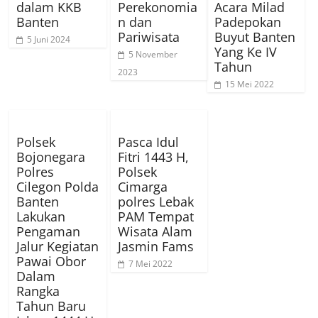
dalam KKB
Perekonomia
Acara Milad
Banten
n dan
Padepokan
Pariwisata
Buyut Banten
5 Juni 2024
Yang Ke IV
5 November
Tahun
2023
15 Mei 2022
Polsek
Pasca Idul
Bojonegara
Fitri 1443 H,
Polres
Polsek
Cilegon Polda
Cimarga
Banten
polres Lebak
Lakukan
PAM Tempat
Pengaman
Wisata Alam
Jalur Kegiatan
Jasmin Fams
Pawai Obor
7 Mei 2022
Dalam
Rangka
Tahun Baru