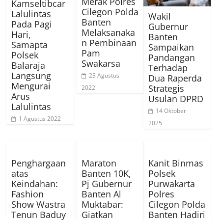
Merak Polres
Kamseltibcar
Cilegon Polda
Lalulintas
Wakil
Banten
Pada Pagi
Gubernur
Melaksanaka
Hari,
Banten
n Pembinaan
Samapta
Sampaikan
Pam
Polsek
Pandangan
Swakarsa
Balaraja
Terhadap
Langsung
23 Agustus
Dua Raperda
Mengurai
Strategis
2022
Arus
Usulan DPRD
Lalulintas
14 Oktober
1 Agustus 2022
2025
Penghargaan
Maraton
Kanit Binmas
atas
Banten 10K,
Polsek
Keindahan:
Pj Gubernur
Purwakarta
Fashion
Banten Al
Polres
Show Wastra
Muktabar:
Cilegon Polda
Tenun Baduy
Giatkan
Banten Hadiri