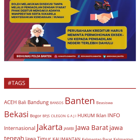
#TAGS
Banten
ACEH
Bandung
Bali
Beasiswa
BANSOS
Bekasi
INFO
HUKUM
Iklan
Bogor
BPJS
CILEGON
G A J I
Jakarta
Jawa Barat
jawa
Internasional
JAMBI
tengah
Jawa Timur
KALIMANTAN
Kalimantan Barat
Kalimantan