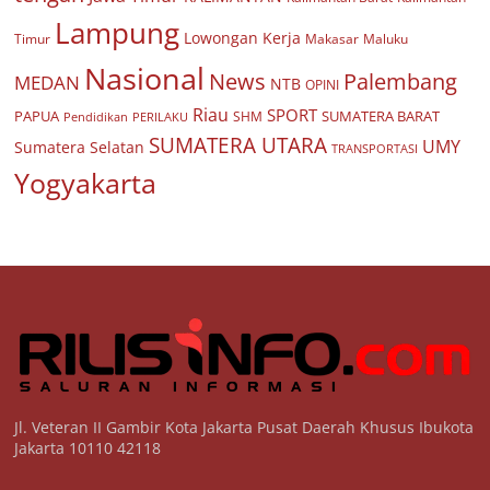
Lampung
Lowongan Kerja
Timur
Makasar
Maluku
Nasional
Palembang
News
MEDAN
NTB
OPINI
Riau
SPORT
PAPUA
SUMATERA BARAT
Pendidikan
PERILAKU
SHM
SUMATERA UTARA
UMY
Sumatera Selatan
TRANSPORTASI
Yogyakarta
Jl. Veteran II Gambir Kota Jakarta Pusat Daerah Khusus Ibukota
Jakarta 10110 42118