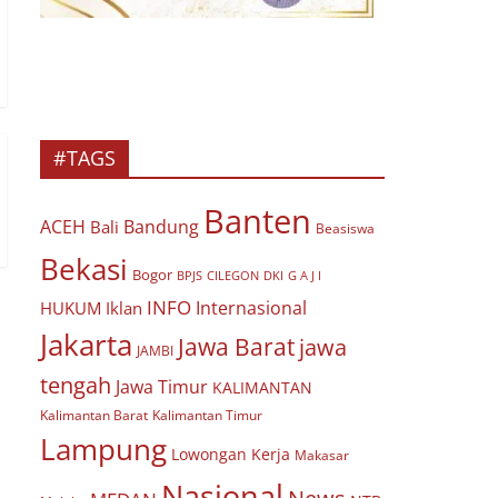
#TAGS
Banten
ACEH
Bandung
Bali
Beasiswa
Bekasi
Bogor
BPJS
CILEGON
G A J I
DKI
INFO
Internasional
HUKUM
Iklan
Jakarta
Jawa Barat
jawa
JAMBI
tengah
Jawa Timur
KALIMANTAN
Kalimantan Barat
Kalimantan Timur
Lampung
Lowongan Kerja
Makasar
Nasional