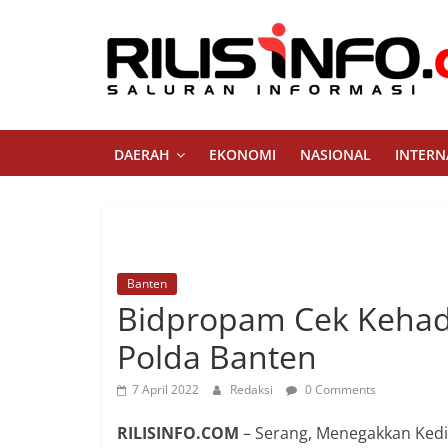
Skip
to
content
Rilis
Info
DAERAH
EKONOMI
NASIONAL
INTERN
Saluran
Informasi
Banten
Bidpropam Cek Kehad
Polda Banten
7 April 2022
Redaksi
0 Comments
RILISINFO.COM
– Serang, Menegakkan Kedis