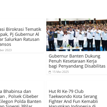
si Birokrasi Tematik
ak, Pj Gubernur Al
r Salurkan Ratusan
ansos
ber 2023
Gubernur Banten Dukung
Penuh Kesetaraan Kerja
bagi Penyandang Disabilitas
15 Mei 2025
a Bhabinsa dan
Hut RI Ke-79 Club
an , Polsek Cibeber
Taekwondo Kota Serang
Cilegon Polda Banten
Fighter And Fun Kemabli
n Sinergi 3Pilar
Harumkan Indonesia di