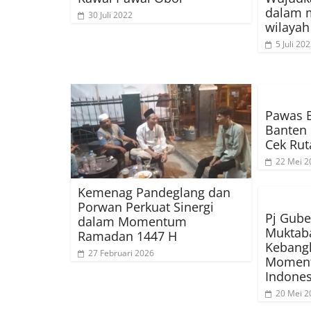
dalam 
30 Juli 2022
wilayah
5 Juli 20
Pawas 
Banten
Cek Rut
22 Mei 2
Kemenag Pandeglang dan
Porwan Perkuat Sinergi
Pj Gube
dalam Momentum
Muktaba
Ramadan 1447 H
Kebangk
27 Februari 2026
Momen
Indones
20 Mei 2