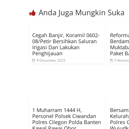
Anda Juga Mungkin Suka
Cegah Banjir, Koramil 0602-
Reforma
08/Petir Bersihkan Saluran
Berdamp
Irigasi Dan Lakukan
Muktaba
Penghijauan
Paket B
9 Desember 2023
5 Novem
1 Muharram 1444 H,
Bersam
Personel Polsek Ciwandan
Kelurah
Polres Cilegon Polda Banten
Polres 
Kawal Pawai Obor
Wujudka