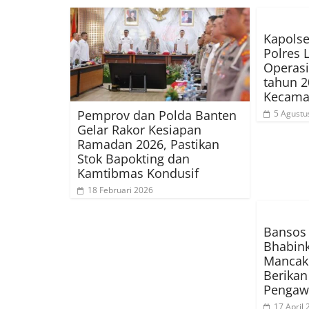
Kapolse
Polres 
Operasi
tahun 2
Kecama
Pemprov dan Polda Banten
5 Agustu
Gelar Rakor Kesiapan
Ramadan 2026, Pastikan
Stok Bapokting dan
Kamtibmas Kondusif
18 Februari 2026
Bansos 
Bhabin
Mancak 
Berika
Pengaw
17 April