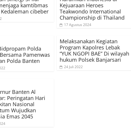
menjaga kamtibmas
Kejuaraan Heroes
 Kedaleman cibeber
Teakwondo International
Championship di Thailand
22
17 Agustus 2024
Melaksanakan Kegiatan
Program Kapolres Lebak
Bidpropam Polda
“YUK NGOPI BAE” Di wilayah
 Bersama Pamenwas
hukum Polsek Banjarsari
an Polda Banten
24 Juli 2022
022
rnur Banten Al
r: Peringatan Hari
itan Nasional
tum Wujudkan
ia Emas 2045
024