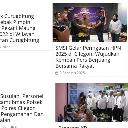
k Curugbitung
Lebak Pimpin
 Pekat l Maung
022 di Wilayah
tan Curugbitung
SMSI Gelar Peringatan HPN
s 2022
2025 di Cilegon, Wujudkan
Kembali Pers Berjuang
Bersama Rakyat
9 Februari 2025
Susulan, Personel
kamtibmas Polsek
Polres Cilegon
n Pengamanan Dan
alan
Program KB
 2022
0