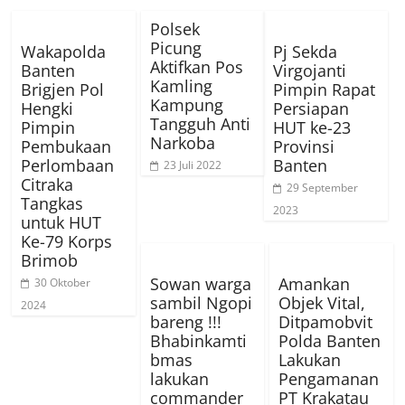
Polsek
Picung
Wakapolda
Pj Sekda
Aktifkan Pos
Banten
Virgojanti
Kamling
Brigjen Pol
Pimpin Rapat
Kampung
Hengki
Persiapan
Tangguh Anti
Pimpin
HUT ke-23
Narkoba
Pembukaan
Provinsi
Perlombaan
Banten
23 Juli 2022
Citraka
29 September
Tangkas
2023
untuk HUT
Ke-79 Korps
Brimob
Sowan warga
Amankan
30 Oktober
sambil Ngopi
Objek Vital,
2024
bareng !!!
Ditpamobvit
Bhabinkamti
Polda Banten
bmas
Lakukan
lakukan
Pengamanan
commander
PT Krakatau