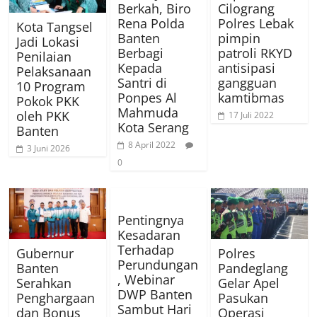
Berkah, Biro
Cilograng
Rena Polda
Polres Lebak
Kota Tangsel
Banten
pimpin
Jadi Lokasi
Berbagi
patroli RKYD
Penilaian
Kepada
antisipasi
Pelaksanaan
Santri di
gangguan
10 Program
Ponpes Al
kamtibmas
Pokok PKK
Mahmuda
oleh PKK
17 Juli 2022
Kota Serang
Banten
8 April 2022
3 Juni 2026
0
Pentingnya
Kesadaran
Terhadap
Gubernur
Polres
Perundungan
Banten
Pandeglang
, Webinar
Serahkan
Gelar Apel
DWP Banten
Penghargaan
Pasukan
Sambut Hari
dan Bonus
Operasi