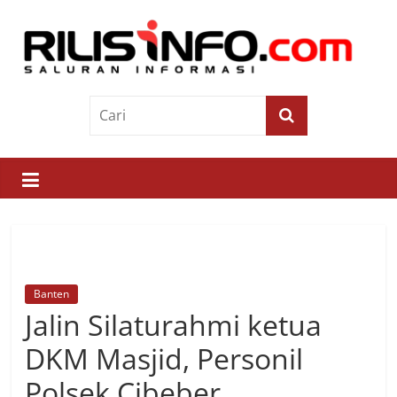
Skip
to
content
Rilis
Info
Saluran
Informasi
Banten
Jalin Silaturahmi ketua
DKM Masjid, Personil
Polsek Cibeber