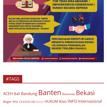
#TAGS
Banten
Bekasi
ACEH
Bandung
Bali
Beasiswa
INFO
Internasional
HUKUM
Iklan
Bogor
BPJS
CILEGON
G A J I
DKI