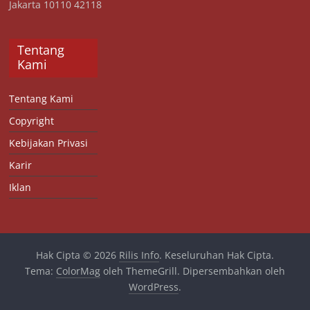
Jakarta 10110 42118
Tentang
Kami
Tentang Kami
Copyright
Kebijakan Privasi
Karir
Iklan
Hak Cipta © 2026
Rilis Info
. Keseluruhan Hak Cipta.
Tema:
ColorMag
oleh ThemeGrill. Dipersembahkan oleh
WordPress
.