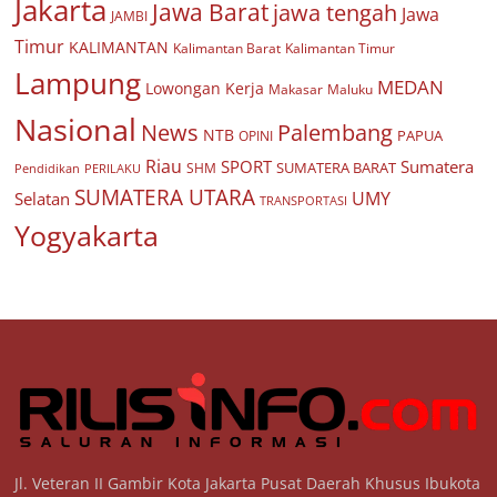
Jakarta
Jawa Barat
jawa tengah
Jawa
JAMBI
Timur
KALIMANTAN
Kalimantan Barat
Kalimantan Timur
Lampung
MEDAN
Lowongan Kerja
Makasar
Maluku
Nasional
Palembang
News
NTB
PAPUA
OPINI
Riau
SPORT
Sumatera
SUMATERA BARAT
Pendidikan
PERILAKU
SHM
SUMATERA UTARA
UMY
Selatan
TRANSPORTASI
Yogyakarta
Jl. Veteran II Gambir Kota Jakarta Pusat Daerah Khusus Ibukota