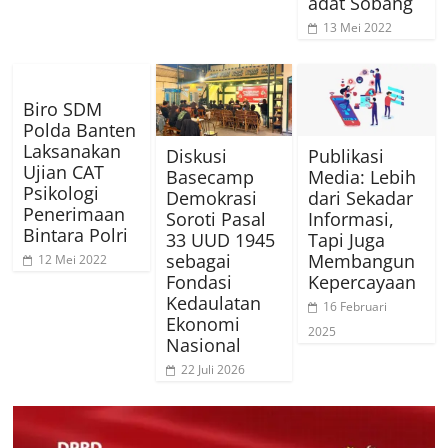
adat Sobang
13 Mei 2022
Biro SDM
Polda Banten
Laksanakan
Diskusi
Publikasi
Ujian CAT
Basecamp
Media: Lebih
Psikologi
Demokrasi
dari Sekadar
Penerimaan
Soroti Pasal
Informasi,
Bintara Polri
33 UUD 1945
Tapi Juga
sebagai
Membangun
12 Mei 2022
Fondasi
Kepercayaan
Kedaulatan
16 Februari
Ekonomi
2025
Nasional
22 Juli 2026