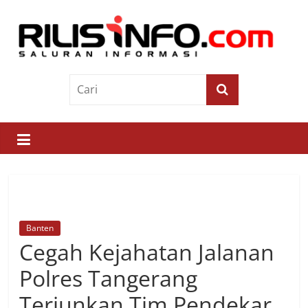
Skip
to
content
Rilis
Info
Saluran
Informasi
Banten
Cegah Kejahatan Jalanan
Polres Tangerang
Terjunkan Tim Pendekar