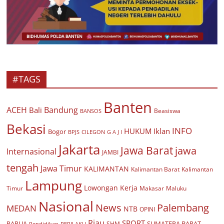
#TAGS
Banten
ACEH
Bandung
Bali
Beasiswa
BANSOS
Bekasi
INFO
HUKUM
Iklan
Bogor
BPJS
CILEGON
G A J I
Jakarta
Jawa Barat
jawa
Internasional
JAMBI
tengah
Jawa Timur
KALIMANTAN
Kalimantan Barat
Kalimantan
Lampung
Lowongan Kerja
Timur
Makasar
Maluku
Nasional
Palembang
News
MEDAN
NTB
OPINI
Riau
SPORT
PAPUA
SUMATERA BARAT
Pendidikan
PERILAKU
SHM