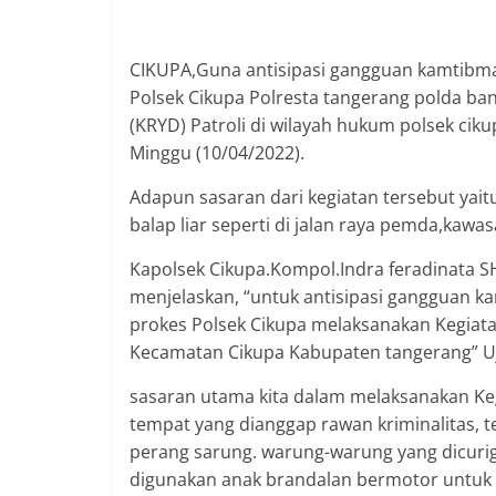
CIKUPA,Guna antisipasi gangguan kamtibma
Polsek Cikupa Polresta tangerang polda ba
(KRYD) Patroli di wilayah hukum polsek cik
Minggu (10/04/2022).
Adapun sasaran dari kegiatan tersebut yai
balap liar seperti di jalan raya pemda,kawa
Kapolsek Cikupa.Kompol.Indra feradinata SH.S
menjelaskan, “untuk antisipasi gangguan k
prokes Polsek Cikupa melaksanakan Kegiatan
Kecamatan Cikupa Kabupaten tangerang” U
sasaran utama kita dalam melaksanakan Keg
tempat yang dianggap rawan kriminalitas, t
perang sarung. warung-warung yang dicurig
digunakan anak brandalan bermotor untuk t