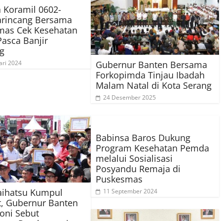
 Koramil 0602-
arincang Bersama
mas Cek Kesehatan
asca Banjir
g
Gubernur Banten Bersama
ari 2024
Forkopimda Tinjau Ibadah
Malam Natal di Kota Serang
24 Desember 2025
Babinsa Baros Dukung
Program Kesehatan Pemda
melalui Sosialisasi
Posyandu Remaja di
Puskesmas
aihatsu Kumpul
11 September 2024
, Gubernur Banten
oni Sebut