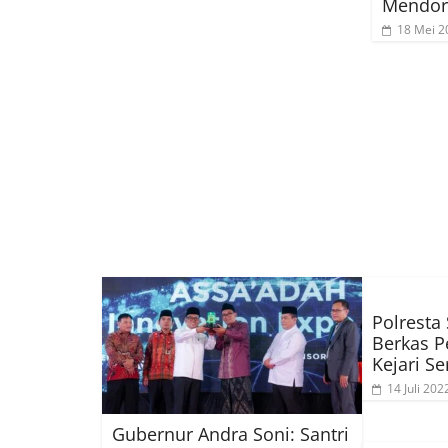
Mendor
18 Mei 2
Polresta
Berkas P
Kejari S
14 Juli 202
Gubernur Andra Soni: Santri