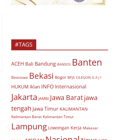
#TAGS
Banten
ACEH
Bandung
Bali
BANSOS
Bekasi
Bogor
Beasiswa
BPJS
CILEGON
G A J I
INFO
Internasional
HUKUM
Iklan
Jakarta
Jawa Barat
jawa
JAMBI
tengah
Jawa Timur
KALIMANTAN
Kalimantan Barat
Kalimantan Timur
Lampung
Lowongan Kerja
Makasar
Nasional