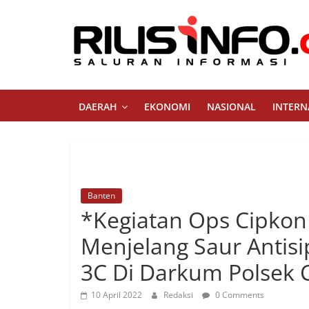
Skip
to
content
Rilis
Info
DAERAH
EKONOMI
NASIONAL
INTERN
Saluran
Informasi
Banten
*Kegiatan Ops Cipkon 
Menjelang Saur Antisi
3C Di Darkum Polsek 
10 April 2022
Redaksi
0 Comments