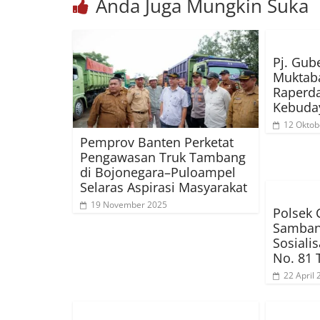
Anda Juga Mungkin Suka
Pj. Gub
Muktaba
Raperd
Kebuda
12 Oktob
Pemprov Banten Perketat
Pengawasan Truk Tambang
di Bojonegara–Puloampel
Selaras Aspirasi Masyarakat
19 November 2025
Polsek 
Samban
Sosiali
No. 81 
22 April