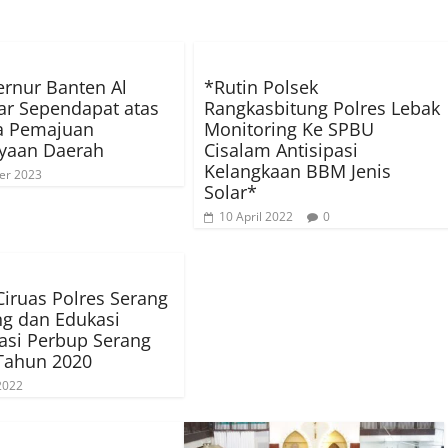
ernur Banten Al
*Rutin Polsek
r Sependapat atas
Rangkasbitung Polres Lebak
a Pemajuan
Monitoring Ke SPBU
yaan Daerah
Cisalam Antisipasi
Kelangkaan BBM Jenis
er 2023
Solar*
10 April 2022
0
Ciruas Polres Serang
g dan Edukasi
sasi Perbup Serang
Tahun 2020
 2022