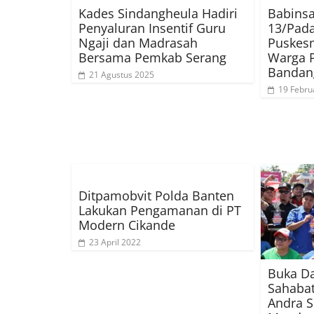
Kades Sindangheula Hadiri
Babinsa
Penyaluran Insentif Guru
13/Pad
Ngaji dan Madrasah
Puskes
Bersama Pemkab Serang
Warga P
Bandan
21 Agustus 2025
19 Febru
Ditpamobvit Polda Banten
Lakukan Pengamanan di PT
Modern Cikande
23 April 2022
Buka D
Sahabat
Andra S