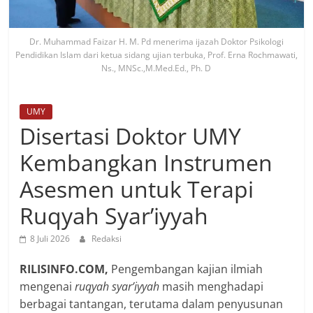
Dr. Muhammad Faizar H. M. Pd menerima ijazah Doktor Psikologi
Pendidikan Islam dari ketua sidang ujian terbuka, Prof. Erna Rochmawati,
Ns., MNSc.,M.Med.Ed., Ph. D
UMY
Disertasi Doktor UMY
Kembangkan Instrumen
Asesmen untuk Terapi
Ruqyah Syar’iyyah
8 Juli 2026
Redaksi
RILISINFO.COM,
Pengembangan kajian ilmiah
mengenai
ruqyah syar’iyyah
masih menghadapi
berbagai tantangan, terutama dalam penyusunan