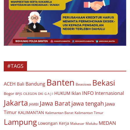
#TAGS
Banten
Bekasi
ACEH
Bandung
Bali
Beasiswa
INFO
Internasional
HUKUM
Iklan
Bogor
BPJS
CILEGON
G A J I
DKI
Jakarta
Jawa Barat
jawa tengah
Jawa
JAMBI
Timur
KALIMANTAN
Kalimantan Barat
Kalimantan Timur
Lampung
MEDAN
Lowongan Kerja
Makasar
Maluku