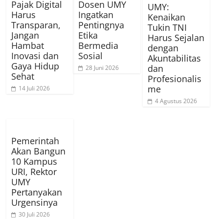
Pajak Digital
Dosen UMY
UMY:
Harus
Ingatkan
Kenaikan
Transparan,
Pentingnya
Tukin TNI
Jangan
Etika
Harus Sejalan
Hambat
Bermedia
dengan
Inovasi dan
Sosial
Akuntabilitas
Gaya Hidup
dan
28 Juni 2026
Sehat
Profesionalis
me
14 Juli 2026
4 Agustus 2026
Pemerintah
Akan Bangun
10 Kampus
URI, Rektor
UMY
Pertanyakan
Urgensinya
30 Juli 2026