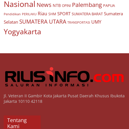
Nasional
Palembang
News
NTB
PAPUA
OPINI
Riau
SPORT
Sumatera
SUMATERA BARAT
Pendidikan
PERILAKU
SHM
SUMATERA UTARA
UMY
Selatan
TRANSPORTASI
Yogyakarta
Jl. Veteran II Gambir Kota Jakarta Pusat Daerah Khusus Ibukota
Jakarta 10110 42118
Tentang
Kami