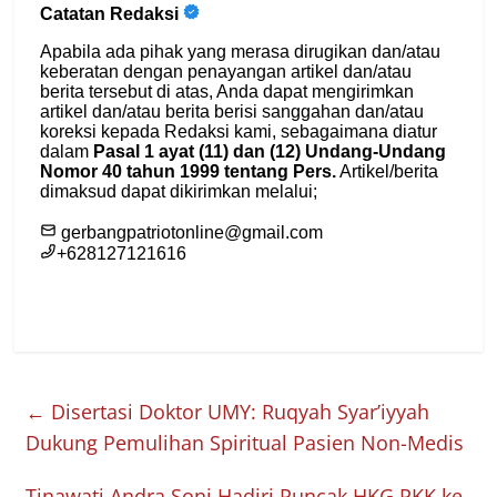
←
Disertasi Doktor UMY: Ruqyah Syar’iyyah
Dukung Pemulihan Spiritual Pasien Non-Medis
Tinawati Andra Soni Hadiri Puncak HKG PKK ke-