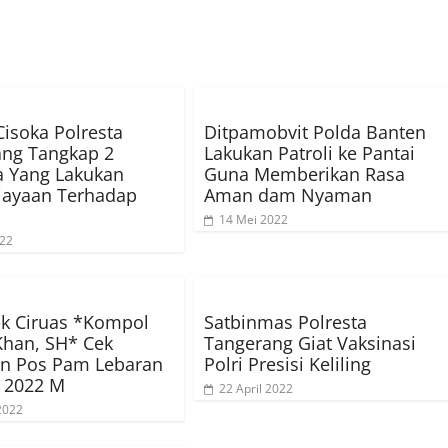
Cisoka Polresta
Ditpamobvit Polda Banten
ang Tangkap 2
Lakukan Patroli ke Pantai
 Yang Lakukan
Guna Memberikan Rasa
iayaan Terhadap
Aman dam Nyaman
14 Mei 2022
022
k Ciruas *Kompol
Satbinmas Polresta
han, SH* Cek
Tangerang Giat Vaksinasi
an Pos Pam Lebaran
Polri Presisi Keliling
 2022 M
22 April 2022
 2022