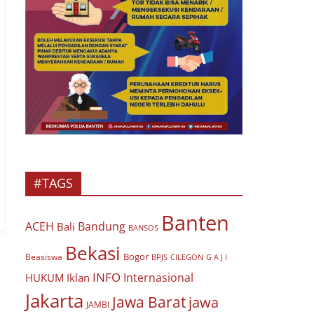
#TAGS
Banten
ACEH
Bandung
Bali
BANSOS
Bekasi
Bogor
Beasiswa
BPJS
CILEGON
G A J I
INFO
Internasional
HUKUM
Iklan
Jakarta
Jawa Barat
jawa
JAMBI