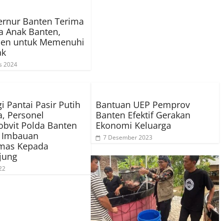
ernur Banten Terima
a Anak Banten,
en untuk Memenuhi
ak
s 2024
i Pantai Pasir Putih
Bantuan UEP Pemprov
a, Personel
Banten Efektif Gerakan
bvit Polda Banten
Ekonomi Keluarga
n Imbauan
7 Desember 2023
mas Kepada
jung
22