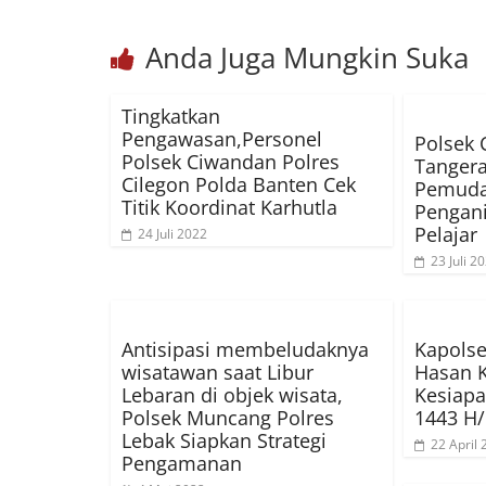
Anda Juga Mungkin Suka
Tingkatkan
Pengawasan,Personel
Polsek 
Polsek Ciwandan Polres
Tanger
Cilegon Polda Banten Cek
Pemuda
Titik Koordinat Karhutla
Pengan
Pelajar
24 Juli 2022
23 Juli 2
Antisipasi membeludaknya
Kapolse
wisatawan saat Libur
Hasan K
Lebaran di objek wisata,
Kesiap
Polsek Muncang Polres
1443 H/
Lebak Siapkan Strategi
22 April
Pengamanan