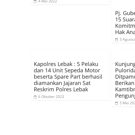
4 Mei 2022
Pj. Gub
15 Suar
Komitm
Hak An
3 Agustu
Kapolres Lebak : 5 Pelaku
Kunjung
dan 14 Unit Sepeda Motor
Pulorid
beserta Spare Part berhasil
Ditpamo
diamankan Jajaran Sat
Berika
Reskrim Polres Lebak
Kamtib
Pengun
6 Oktober 2023
5 Mei 20