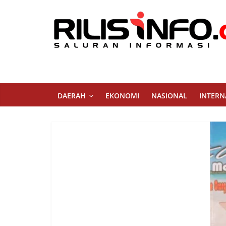
Skip
to
content
Rilis
Info
Saluran
DAERAH
EKONOMI
NASIONAL
INTERN
Informasi