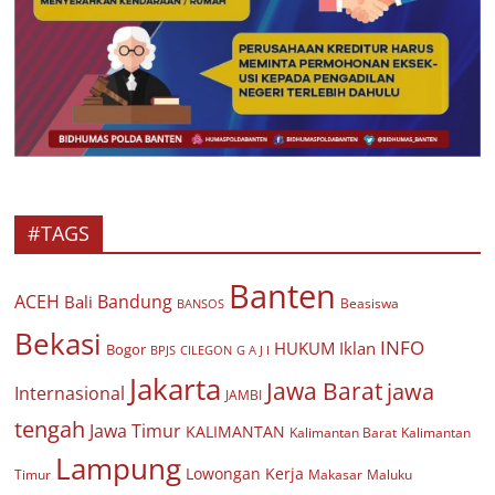
#TAGS
Banten
ACEH
Bandung
Bali
Beasiswa
BANSOS
Bekasi
INFO
HUKUM
Iklan
Bogor
BPJS
CILEGON
G A J I
Jakarta
Jawa Barat
jawa
Internasional
JAMBI
tengah
Jawa Timur
KALIMANTAN
Kalimantan Barat
Kalimantan
Lampung
Lowongan Kerja
Timur
Makasar
Maluku