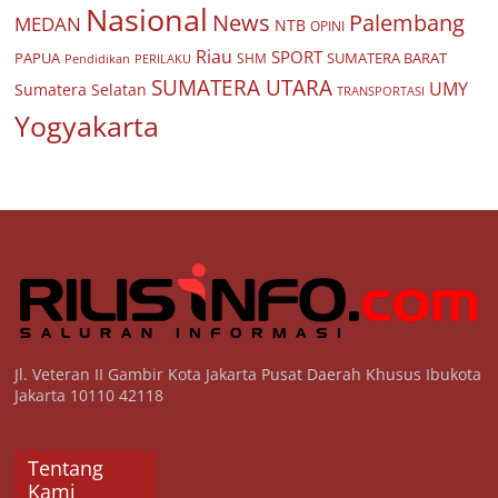
Nasional
Palembang
News
MEDAN
NTB
OPINI
Riau
SPORT
PAPUA
SUMATERA BARAT
Pendidikan
PERILAKU
SHM
SUMATERA UTARA
UMY
Sumatera Selatan
TRANSPORTASI
Yogyakarta
Jl. Veteran II Gambir Kota Jakarta Pusat Daerah Khusus Ibukota
Jakarta 10110 42118
Tentang
Kami