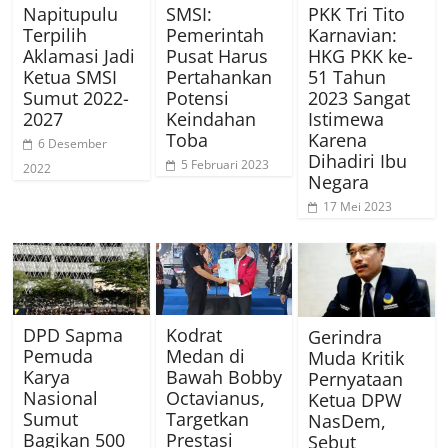
Napitupulu
SMSI:
PKK Tri Tito
Terpilih
Pemerintah
Karnavian:
Aklamasi Jadi
Pusat Harus
HKG PKK ke-
Ketua SMSI
Pertahankan
51 Tahun
Sumut 2022-
Potensi
2023 Sangat
2027
Keindahan
Istimewa
Toba
Karena
6 Desember
Dihadiri Ibu
5 Februari 2023
2022
Negara
17 Mei 2023
DPD Sapma
Kodrat
Gerindra
Pemuda
Medan di
Muda Kritik
Karya
Bawah Bobby
Pernyataan
Nasional
Octavianus,
Ketua DPW
Sumut
Targetkan
NasDem,
Bagikan 500
Prestasi
Sebut