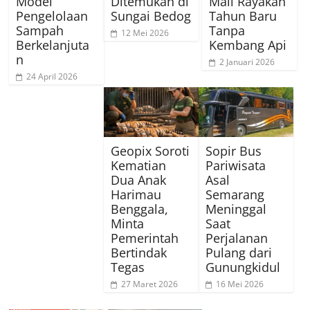
Model
Ditemukan di
Mall Rayakan
Pengelolaan
Sungai Bedog
Tahun Baru
Sampah
Tanpa
12 Mei 2026
Berkelanjuta
Kembang Api
n
2 Januari 2026
24 April 2026
Geopix Soroti
Sopir Bus
Kematian
Pariwisata
Dua Anak
Asal
Harimau
Semarang
Benggala,
Meninggal
Minta
Saat
Pemerintah
Perjalanan
Bertindak
Pulang dari
Tegas
Gunungkidul
27 Maret 2026
16 Mei 2026