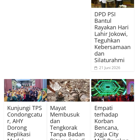
DPD PSI
Bantul
Rayakan Hari
Lahir Jokowi,
Teguhkan
Kebersamaan
dan
Silaturahmi
21 Juni 2026
Kunjungi TPS
Mayat
Empati
Condongcatu
Membusuk
terhadap
r, AHY
dan
Korban
Dorong
Tengkorak
Bencana,
Replikasi
Tanpa Badan
Jogja City