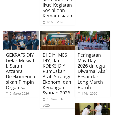
Ikuti Kegiatan
Sosial dan
Kemanusiaan
18 Mei 2026
GEKRAFS DIY
BI DIY, MES
Peringatan
Gelar Muswil
DIY, dan
May Day
I, Sarah
KDEKS DIY
2026 di Jogja
Azzahra
Rumuskan
Diwarnai Aksi
Direkomenda
Arah Strategi
Besar dan
sikan Pimpin
Ekonomi dan
Long March
Organisasi
Keuangan
Buruh
Syariah 2026
5 Maret 2026
1 Mei 2026
25 November
2025