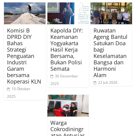
Komisi B
Kapolda DIY:
Ruwatan
DPRD DIY
Keamanan
Ageng Bantul
Bahas
Yogyakarta
Satukan Doa
Strategi
Hasil Kerja
bagi
Penguatan
Bersama,
Keselamatan
Industri
Bukan Polisi
Bangsa dan
Garam
Semata
Harmoni
bersama
Alam
30 Desember
Koperasi KLN
22 Juli 2026
2025
10 Oktober
2025
Warga
Cokrodiningr
atan Antusias