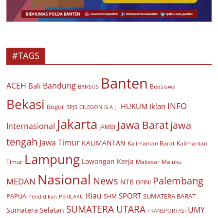
#TAGS
Banten
ACEH
Bandung
Bali
Beasiswa
BANSOS
Bekasi
INFO
HUKUM
Iklan
Bogor
BPJS
CILEGON
G A J I
Jakarta
Jawa Barat
jawa
Internasional
JAMBI
tengah
Jawa Timur
KALIMANTAN
Kalimantan Barat
Kalimantan
Lampung
Lowongan Kerja
Timur
Makasar
Maluku
Nasional
Palembang
News
MEDAN
NTB
OPINI
Riau
SPORT
PAPUA
SUMATERA BARAT
Pendidikan
PERILAKU
SHM
SUMATERA UTARA
UMY
Sumatera Selatan
TRANSPORTASI