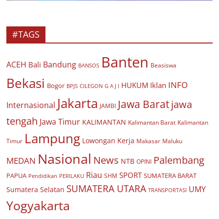
#TAGS
Banten
ACEH
Bandung
Bali
Beasiswa
BANSOS
Bekasi
INFO
HUKUM
Iklan
Bogor
BPJS
CILEGON
G A J I
Jakarta
Jawa Barat
jawa
Internasional
JAMBI
tengah
Jawa Timur
KALIMANTAN
Kalimantan Barat
Kalimantan
Lampung
Lowongan Kerja
Timur
Makasar
Maluku
Nasional
Palembang
News
MEDAN
NTB
OPINI
Riau
SPORT
PAPUA
SUMATERA BARAT
Pendidikan
PERILAKU
SHM
SUMATERA UTARA
UMY
Sumatera Selatan
TRANSPORTASI
Yogyakarta