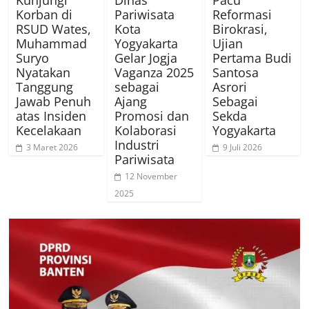
Kunjungi
Dinas
Pacu
Korban di
Pariwisata
Reformasi
RSUD Wates,
Kota
Birokrasi,
Muhammad
Yogyakarta
Ujian
Suryo
Gelar Jogja
Pertama Budi
Nyatakan
Vaganza 2025
Santosa
Tanggung
sebagai
Asrori
Jawab Penuh
Ajang
Sebagai
atas Insiden
Promosi dan
Sekda
Kecelakaan
Kolaborasi
Yogyakarta
Industri
3 Maret 2026
9 Juli 2026
Pariwisata
12 November
2025