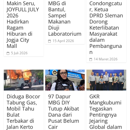
Makin Seru,
MBG di
Condongcatu
JOYFULL JULY
Bantul,
r, Ketua
2026
Sampel
DPRD Sleman
Hadirkan
Makanan
Dorong
Ragam
Diuji
Keterlibatan
Hiburan di
Laboratorium
Masyarakat
Jogja City
dalam
15 April 2026
Mall
Pembanguna
n
5 Juli 2026
14 Maret 2026
Diduga Bocor
97 Dapur
GKR
Tabung Gas,
MBG DIY
Mangkubumi
Mobil Tahu
Tutup Akibat
Tegaskan
Bulat
Dana dari
Pentingnya
Terbakar di
Pusat Belum
Jejaring
Jalan Kerto
Cair
Global dalam