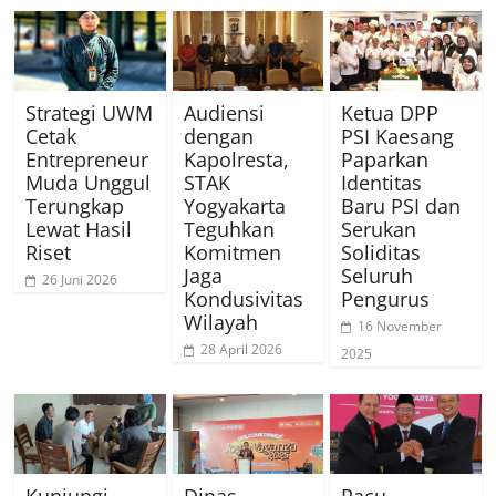
Strategi UWM
Audiensi
Ketua DPP
Cetak
dengan
PSI Kaesang
Entrepreneur
Kapolresta,
Paparkan
Muda Unggul
STAK
Identitas
Terungkap
Yogyakarta
Baru PSI dan
Lewat Hasil
Teguhkan
Serukan
Riset
Komitmen
Soliditas
Jaga
Seluruh
26 Juni 2026
Kondusivitas
Pengurus
Wilayah
16 November
28 April 2026
2025