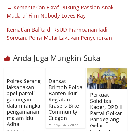
←
Kementerian Ekraf Dukung Passion Anak
Muda di Film Nobody Loves Kay
Kematian Balita di RSUD Prambanan Jadi
Sorotan, Polisi Mulai Lakukan Penyelidikan
→
Anda Juga Mungkin Suka
Polres Serang
Dansat
laksanakan
Brimob Polda
apel patroli
Banten Ikuti
Perkuat
gabungan
Kegiatan
Soliditas
dalam rangka
Krasers Bike
Kader, DPD II
pengamanan
Community
Partai Golkar
malam Idul
Cilegon
Pandeglang
Adha
Gelar
7 Agustus 2022