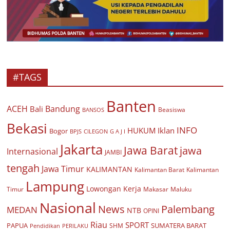
#TAGS
Banten
ACEH
Bandung
Bali
Beasiswa
BANSOS
Bekasi
INFO
HUKUM
Iklan
Bogor
BPJS
CILEGON
G A J I
Jakarta
Jawa Barat
jawa
Internasional
JAMBI
tengah
Jawa Timur
KALIMANTAN
Kalimantan Barat
Kalimantan
Lampung
Lowongan Kerja
Timur
Makasar
Maluku
Nasional
Palembang
News
MEDAN
NTB
OPINI
Riau
SPORT
PAPUA
SUMATERA BARAT
Pendidikan
PERILAKU
SHM