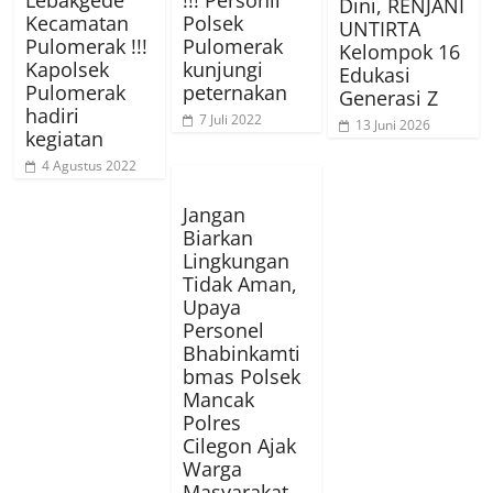
Lebakgede
!!! Personil
Dini, RENJANI
Kecamatan
Polsek
UNTIRTA
Pulomerak !!!
Pulomerak
Kelompok 16
Kapolsek
kunjungi
Edukasi
Pulomerak
peternakan
Generasi Z
hadiri
7 Juli 2022
13 Juni 2026
kegiatan
4 Agustus 2022
Jangan
Biarkan
Lingkungan
Tidak Aman,
Upaya
Personel
Bhabinkamti
bmas Polsek
Mancak
Polres
Cilegon Ajak
Warga
Masyarakat