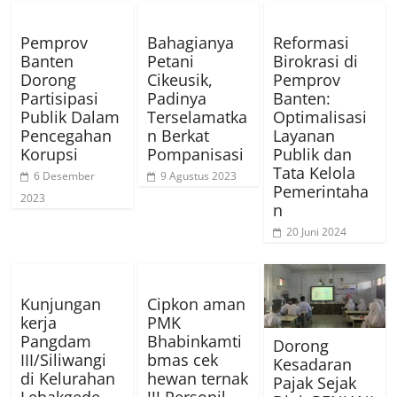
Pemprov
Bahagianya
Reformasi
Banten
Petani
Birokrasi di
Dorong
Cikeusik,
Pemprov
Partisipasi
Padinya
Banten:
Publik Dalam
Terselamatka
Optimalisasi
Pencegahan
n Berkat
Layanan
Korupsi
Pompanisasi
Publik dan
Tata Kelola
6 Desember
9 Agustus 2023
Pemerintaha
2023
n
20 Juni 2024
Kunjungan
Cipkon aman
kerja
PMK
Pangdam
Bhabinkamti
Dorong
III/Siliwangi
bmas cek
Kesadaran
di Kelurahan
hewan ternak
Pajak Sejak