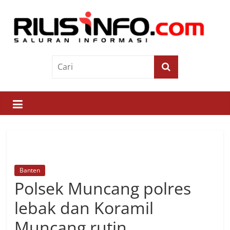
Skip
to
content
Rilis
Info
Saluran
Informasi
Banten
Polsek Muncang polres
lebak dan Koramil
Muncang rutin