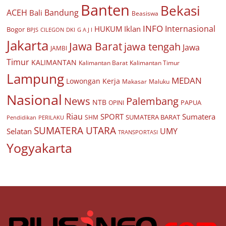
Banten
Bekasi
ACEH
Bandung
Bali
Beasiswa
INFO
Internasional
HUKUM
Iklan
Bogor
BPJS
CILEGON
G A J I
DKI
Jakarta
Jawa Barat
jawa tengah
Jawa
JAMBI
Timur
KALIMANTAN
Kalimantan Barat
Kalimantan Timur
Lampung
MEDAN
Lowongan Kerja
Makasar
Maluku
Nasional
Palembang
News
NTB
PAPUA
OPINI
Riau
SPORT
Sumatera
SUMATERA BARAT
Pendidikan
PERILAKU
SHM
SUMATERA UTARA
UMY
Selatan
TRANSPORTASI
Yogyakarta