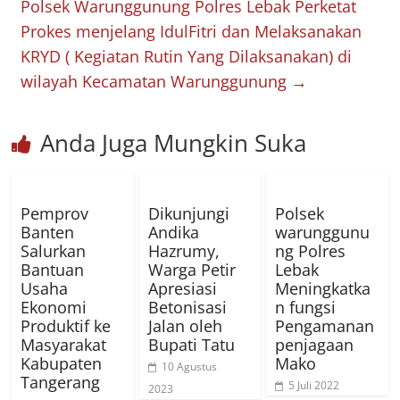
Polsek Warunggunung Polres Lebak Perketat
Prokes menjelang IdulFitri dan Melaksanakan
KRYD ( Kegiatan Rutin Yang Dilaksanakan) di
wilayah Kecamatan Warunggunung
→
Anda Juga Mungkin Suka
Pemprov
Dikunjungi
Polsek
Banten
Andika
warunggunu
Salurkan
Hazrumy,
ng Polres
Bantuan
Warga Petir
Lebak
Usaha
Apresiasi
Meningkatka
Ekonomi
Betonisasi
n fungsi
Produktif ke
Jalan oleh
Pengamanan
Masyarakat
Bupati Tatu
penjagaan
Kabupaten
Mako
10 Agustus
Tangerang
5 Juli 2022
2023