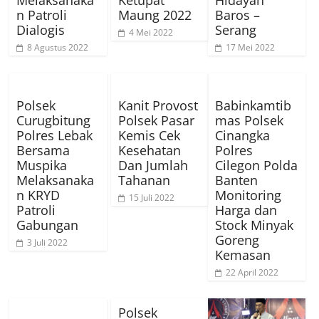
Melaksanaka
Ketupat
Hidayah
n Patroli
Maung 2022
Baros –
Dialogis
Serang
4 Mei 2022
8 Agustus 2022
17 Mei 2022
Polsek
Kanit Provost
Babinkamtib
Curugbitung
Polsek Pasar
mas Polsek
Polres Lebak
Kemis Cek
Cinangka
Bersama
Kesehatan
Polres
Muspika
Dan Jumlah
Cilegon Polda
Melaksanaka
Tahanan
Banten
n KRYD
Monitoring
15 Juli 2022
Patroli
Harga dan
Gabungan
Stock Minyak
Goreng
3 Juli 2022
Kemasan
22 April 2022
Polsek