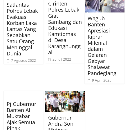
Cirinten
Satlantas
Polres Lebak
Polres Lebak
Giat
Evakuasi
Wagub
Sambang dan
Korban Laka
Banten
Edukasi
Lantas Yang
Apresiasi
Kamtibmas
Sebabkan
Kiprah
di Desa
Satu Orang
Milenial
Karangnungg
Meninggal
dalam
al
Dunia
Gelaran
25 Juli 2022
Gebyar
7 Agustus 2022
Shalawat
Pandeglang
9 April 2025
Pj Gubernur
Banten Al
Muktabar
Gubernur
Ajak Semua
Andra Soni
Pihak
Motivasi