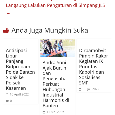
Langsung Lakukan Pengaturan di Simpang JLS
→
Anda Juga Mungkin Suka
Antisipasi
Dirpamobvit
Libur
Pimpin Rakor
Panjang,
Kegiatan IX
Andra Soni
Bidpropam
Prioritas
Ajak Buruh
Polda Banten
Kapolri dan
dan
Sidak ke
Sosialisasi
Pengusaha
Polsek
SMP
Perkuat
Kasemen
Hubungan
19 Juli 2022
Industrial
16 April 2022
Harmonis di
0
Banten
11 Mei 2026