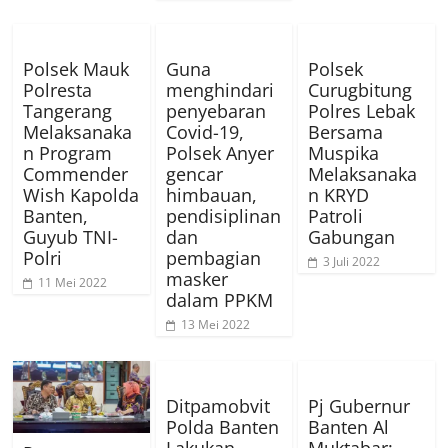
Polsek Mauk
Guna
Polsek
Polresta
menghindari
Curugbitung
Tangerang
penyebaran
Polres Lebak
Melaksanaka
Covid-19,
Bersama
n Program
Polsek Anyer
Muspika
Commender
gencar
Melaksanaka
Wish Kapolda
himbauan,
n KRYD
Banten,
pendisiplinan
Patroli
Guyub TNI-
dan
Gabungan
Polri
pembagian
3 Juli 2022
masker
11 Mei 2022
dalam PPKM
13 Mei 2022
Ditpamobvit
Pj Gubernur
Polda Banten
Banten Al