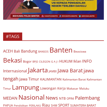
#TAGS
Banten
ACEH
Bandung
Bali
Beasiswa
BANSOS
Bekasi
INFO
HUKUM
Iklan
Bogor
BPJS
CILEGON
G A J I
Jakarta
Jawa Barat
jawa
Internasional
JAMBI
tengah
Jawa Timur
KALIMANTAN
Kalimantan Barat
Kalimantan
Lampung
Lowongan Kerja
Timur
Makasar
Maluku
Nasional
Palembang
News
MEDAN
NTB
OPINI
Riau
SPORT
PAPUA
SUMATERA BARAT
Pendidikan
PERILAKU
SHM