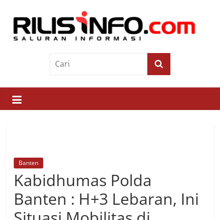
Skip
to
content
Rilis
Info
Saluran
Informasi
Banten
Kabidhumas Polda
Banten : H+3 Lebaran, Ini
Situasi Mobilitas di