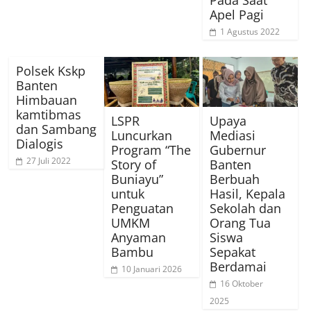
Pada Saat
Apel Pagi
1 Agustus 2022
Polsek Kskp
Banten
Himbauan
kamtibmas
LSPR
Upaya
dan Sambang
Luncurkan
Mediasi
Dialogis
Program “The
Gubernur
27 Juli 2022
Story of
Banten
Buniayu”
Berbuah
untuk
Hasil, Kepala
Penguatan
Sekolah dan
UMKM
Orang Tua
Anyaman
Siswa
Bambu
Sepakat
Berdamai
10 Januari 2026
16 Oktober
2025