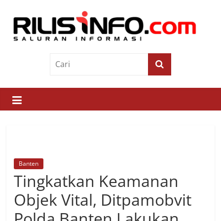
Skip
to
content
Rilis
Info
Saluran
Informasi
Banten
Tingkatkan Keamanan
Objek Vital, Ditpamobvit
Polda Banten Lakukan