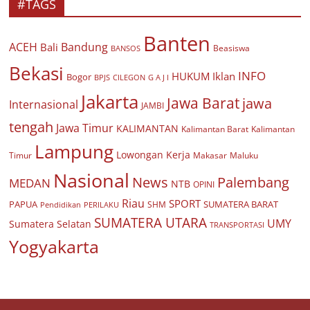
#TAGS
Banten
ACEH
Bandung
Bali
Beasiswa
BANSOS
Bekasi
INFO
HUKUM
Iklan
Bogor
BPJS
CILEGON
G A J I
Jakarta
Jawa Barat
jawa
Internasional
JAMBI
tengah
Jawa Timur
KALIMANTAN
Kalimantan Barat
Kalimantan
Lampung
Lowongan Kerja
Timur
Makasar
Maluku
Nasional
Palembang
News
MEDAN
NTB
OPINI
Riau
SPORT
PAPUA
SUMATERA BARAT
Pendidikan
PERILAKU
SHM
SUMATERA UTARA
UMY
Sumatera Selatan
TRANSPORTASI
Yogyakarta