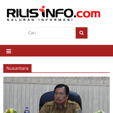
Skip
to
content
Rilis
Info
Saluran
Informasi
Nusantara