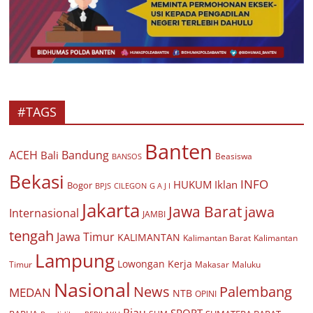
#TAGS
Banten
ACEH
Bandung
Bali
Beasiswa
BANSOS
Bekasi
INFO
HUKUM
Iklan
Bogor
BPJS
CILEGON
G A J I
Jakarta
Jawa Barat
jawa
Internasional
JAMBI
tengah
Jawa Timur
KALIMANTAN
Kalimantan Barat
Kalimantan
Lampung
Lowongan Kerja
Timur
Makasar
Maluku
Nasional
Palembang
News
MEDAN
NTB
OPINI