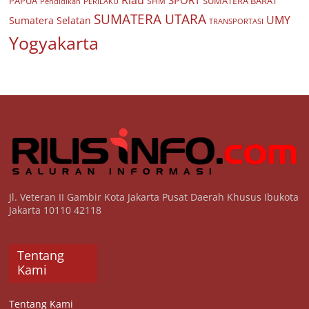
Riau
SPORT
PAPUA
SUMATERA BARAT
Pendidikan
PERILAKU
SHM
SUMATERA UTARA
UMY
Sumatera Selatan
TRANSPORTASI
Yogyakarta
Jl. Veteran II Gambir Kota Jakarta Pusat Daerah Khusus Ibukota
Jakarta 10110 42118
Tentang
Kami
Tentang Kami