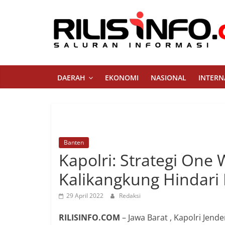
Skip
to
content
Rilis
Info
DAERAH
EKONOMI
NASIONAL
INTERN
Saluran
Informasi
Banten
Kapolri: Strategi One
Kalikangkung Hindar
29 April 2022
Redaksi
RILISINFO.COM
– Jawa Barat , Kapolri Jen