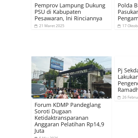
Pemprov Lampung Dukung
Polda B
PSU di Kabupaten
Pasuka
Pesawaran, Ini Rinciannya
Pengam
21 Maret 2025
17 Oktob
Pj Sekd
Lakuka
Pengend
Ramad
26 Febru
Forum KDMP Pandeglang
Soroti Dugaan
Ketidaktransparanan
Anggaran Pelatihan Rp14,9
Juta