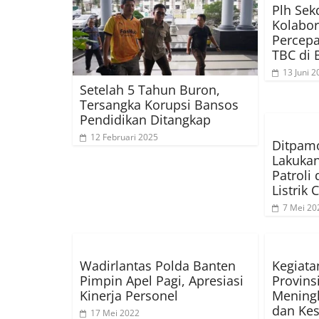
Plh Sek
Kolabor
Percep
TBC di 
13 Juni 2
Setelah 5 Tahun Buron,
Tersangka Korupsi Bansos
Pendidikan Ditangkap
12 Februari 2025
Ditpamo
Lakuka
Patroli
Listrik 
7 Mei 20
Wadirlantas Polda Banten
Kegiata
Pimpin Apel Pagi, Apresiasi
Provins
Kinerja Personel
Meningk
dan Ke
17 Mei 2022