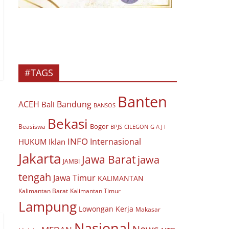
#TAGS
Banten
ACEH
Bandung
Bali
BANSOS
Bekasi
Bogor
Beasiswa
BPJS
CILEGON
G A J I
INFO
Internasional
HUKUM
Iklan
Jakarta
Jawa Barat
jawa
JAMBI
tengah
Jawa Timur
KALIMANTAN
Kalimantan Barat
Kalimantan Timur
Lampung
Lowongan Kerja
Makasar
Nasional