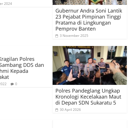
er 2024
Gubernur Andra Soni Lantik
23 Pejabat Pimpinan Tinggi
Pratama di Lingkungan
Pemprov Banten
3 November 2025
Kragilan Polres
 Sambang DDS dan
ahmi Kepada
akat
 2022
0
Polres Pandeglang Ungkap
Kronologi Kecelakaan Maut
di Depan SDN Sukaratu 5
30 April 2026