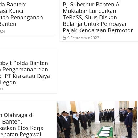
da Banten:
Pj Gubernur Banten Al
asi Kunci
Muktabar Luncurkan
atan Penanganan
TeBaSS, Situs Diskon
Banten
Belanja Untuk Pembayar
Pajak Kendaraan Bermotor
024
9 September 2023
bvit Polda Banten
n Pengamanan dan
 di PT Krakatau Daya
Cilegon
22
n Olahraga di
i Banten,
atkan Etos Kerja
sehatan Pegawai