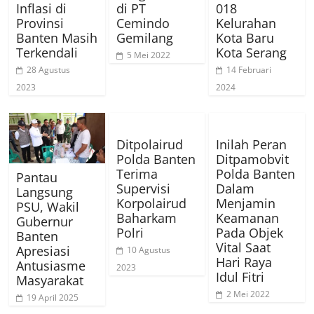
Inflasi di
di PT
018
Provinsi
Cemindo
Kelurahan
Banten Masih
Gemilang
Kota Baru
Terkendali
Kota Serang
5 Mei 2022
28 Agustus
14 Februari
2023
2024
Ditpolairud
Inilah Peran
Polda Banten
Ditpamobvit
Terima
Polda Banten
Pantau
Supervisi
Dalam
Langsung
Korpolairud
Menjamin
PSU, Wakil
Baharkam
Keamanan
Gubernur
Polri
Pada Objek
Banten
Vital Saat
Apresiasi
10 Agustus
Hari Raya
Antusiasme
2023
Idul Fitri
Masyarakat
2 Mei 2022
19 April 2025