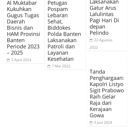
Laksanakan
Al Muktabar
Petugas
Gatur Arus
Kukuhkan
Pospam
Lalulintas
Gugus Tugas
Lebaran
Pagi Hari Di
Daerah
Sehat,
depan
Bisnis dan
Biddokes
Pelindo
HAM Provinsi
Polda Banten
Banten
Laksanakan
22 Agustus
Periode 2023
Patroli dan
2022
– 2025
Layanan
Kesehatan
3 April 2024
7 Mei 2022
Tanda
Penghargaan:
Kapolri Listyo
Sigit Prabowo
Raih Gelar
Raja dari
Kerajaan
Gowa
5 Juni 2024