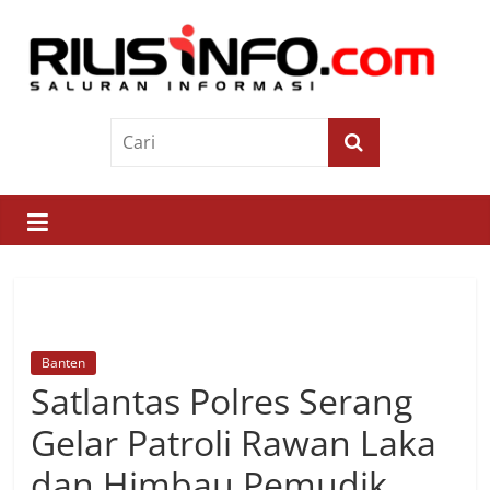
Skip
to
content
Rilis
Info
Saluran
Informasi
Banten
Satlantas Polres Serang
Gelar Patroli Rawan Laka
dan Himbau Pemudik