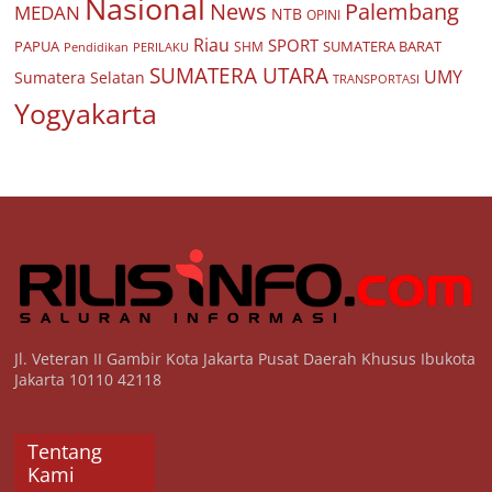
Nasional
Palembang
News
MEDAN
NTB
OPINI
Riau
SPORT
PAPUA
SUMATERA BARAT
Pendidikan
PERILAKU
SHM
SUMATERA UTARA
UMY
Sumatera Selatan
TRANSPORTASI
Yogyakarta
Jl. Veteran II Gambir Kota Jakarta Pusat Daerah Khusus Ibukota
Jakarta 10110 42118
Tentang
Kami