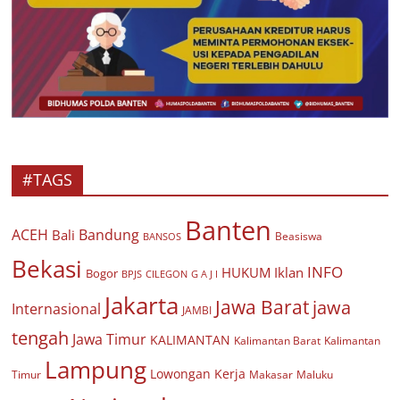
#TAGS
Banten
ACEH
Bandung
Bali
Beasiswa
BANSOS
Bekasi
INFO
HUKUM
Iklan
Bogor
BPJS
CILEGON
G A J I
Jakarta
Jawa Barat
jawa
Internasional
JAMBI
tengah
Jawa Timur
KALIMANTAN
Kalimantan Barat
Kalimantan
Lampung
Lowongan Kerja
Timur
Makasar
Maluku