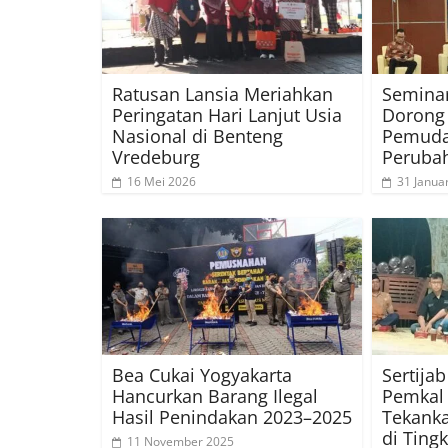
Ratusan Lansia Meriahkan
Semina
Peringatan Hari Lanjut Usia
Dorong 
Nasional di Benteng
Pemuda
Vredeburg
Peruba
16 Mei 2026
31 Janua
Bea Cukai Yogyakarta
Sertija
Hancurkan Barang Ilegal
Pemkal
Hasil Penindakan 2023–2025
Tekanka
di Ting
11 November 2025