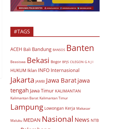
#TAGS
Banten
ACEH
Bandung
Bali
BANSOS
Bekasi
Bogor
Beasiswa
BPJS
CILEGON
G A J I
INFO
Internasional
HUKUM
Iklan
Jakarta
Jawa Barat
jawa
JAMBI
tengah
Jawa Timur
KALIMANTAN
Kalimantan Barat
Kalimantan Timur
Lampung
Lowongan Kerja
Makasar
Nasional
News
MEDAN
NTB
Maluku