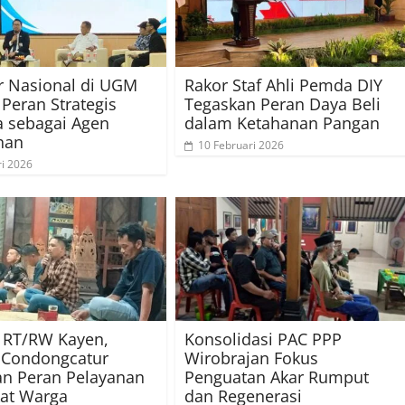
r Nasional di UGM
Rakor Staf Ahli Pemda DIY
Peran Strategis
Tegaskan Peran Daya Beli
 sebagai Agen
dalam Ketahanan Pangan
han
10 Februari 2026
ri 2026
b RT/RW Kayen,
Konsolidasi PAC PPP
 Condongcatur
Wirobrajan Fokus
n Peran Pelayanan
Penguatan Akar Rumput
kat Warga
dan Regenerasi