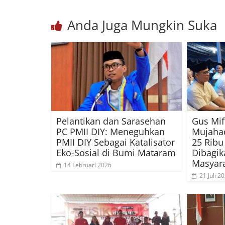
Anda Juga Mungkin Suka
Pelantikan dan Sarasehan
Gus Mif
PC PMII DIY: Meneguhkan
Mujahad
PMII DIY Sebagai Katalisator
25 Ribu
Eko-Sosial di Bumi Mataram
Dibagik
Masyar
14 Februari 2026
21 Juli 2