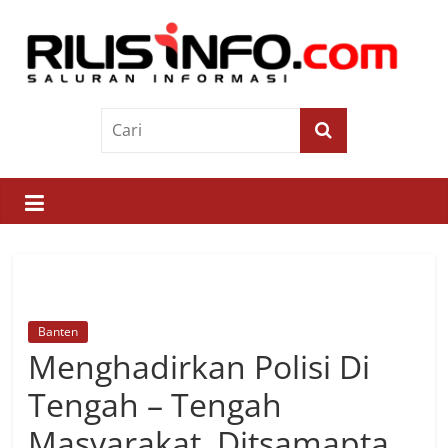
Skip
to
content
Rilis
Info
Saluran
Informasi
Banten
Menghadirkan Polisi Di
Tengah – Tengah
Masyarakat, Ditsamapta