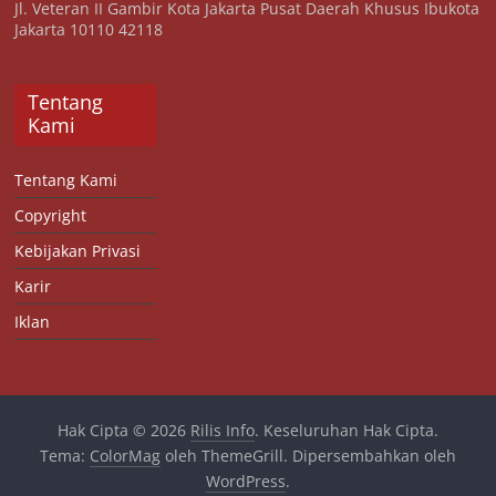
Jl. Veteran II Gambir Kota Jakarta Pusat Daerah Khusus Ibukota
Jakarta 10110 42118
Tentang
Kami
Tentang Kami
Copyright
Kebijakan Privasi
Karir
Iklan
Hak Cipta © 2026
Rilis Info
. Keseluruhan Hak Cipta.
Tema:
ColorMag
oleh ThemeGrill. Dipersembahkan oleh
WordPress
.