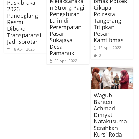
Melaksanaka
bmas Polsek
Paskibraka
n Strong Pagi
Cikupa
2026
Pengaturan
Polresta
Pandeglang
Lalin di
Tangerang
Resmi
Perempatan
Titipkan
Dibuka,
Pasar
Pesan
Transparansi
Sukajaya
Kamtibmas
Jadi Sorotan
Desa
12 April 2022
18 April 2026
Pamanuk
0
22 April 2022
Wagub
Banten
Achmad
Dimyati
Natakusuma
Serahkan
Kursi Roda