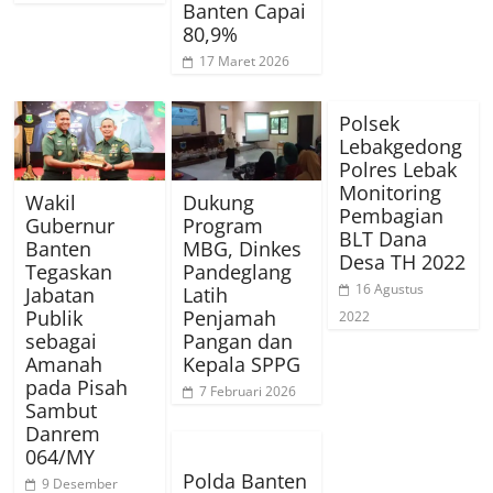
Banten Capai
80,9%
17 Maret 2026
Polsek
Lebakgedong
Polres Lebak
Monitoring
Wakil
Dukung
Pembagian
Gubernur
Program
BLT Dana
Banten
MBG, Dinkes
Desa TH 2022
Tegaskan
Pandeglang
16 Agustus
Jabatan
Latih
Publik
Penjamah
2022
sebagai
Pangan dan
Amanah
Kepala SPPG
pada Pisah
7 Februari 2026
Sambut
Danrem
064/MY
Polda Banten
9 Desember