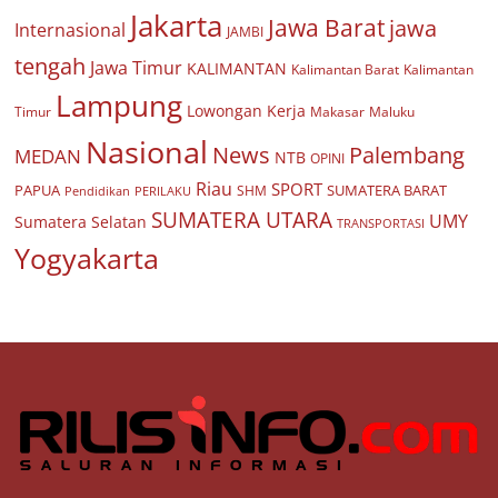
Jakarta
Jawa Barat
jawa
Internasional
JAMBI
tengah
Jawa Timur
KALIMANTAN
Kalimantan Barat
Kalimantan
Lampung
Lowongan Kerja
Timur
Makasar
Maluku
Nasional
Palembang
News
MEDAN
NTB
OPINI
Riau
SPORT
PAPUA
SUMATERA BARAT
Pendidikan
PERILAKU
SHM
SUMATERA UTARA
UMY
Sumatera Selatan
TRANSPORTASI
Yogyakarta