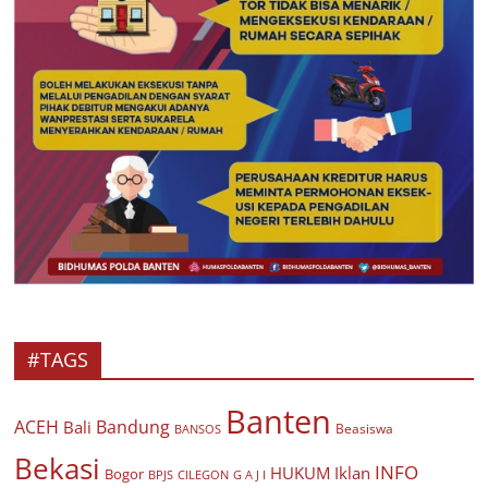
#TAGS
Banten
ACEH
Bandung
Bali
Beasiswa
BANSOS
Bekasi
INFO
HUKUM
Iklan
Bogor
BPJS
CILEGON
G A J I