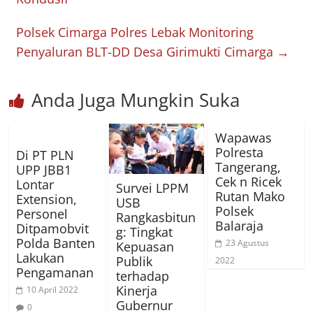
Polsek Cimarga Polres Lebak Monitoring
Penyaluran BLT-DD Desa Girimukti Cimarga
→
Anda Juga Mungkin Suka
Wapawas
Polresta
Di PT PLN
Tangerang,
UPP JBB1
Cek n Ricek
Lontar
Survei LPPM
Rutan Mako
Extension,
USB
Polsek
Personel
Rangkasbitun
Balaraja
Ditpamobvit
g: Tingkat
Polda Banten
23 Agustus
Kepuasan
Lakukan
Publik
2022
Pengamanan
terhadap
Kinerja
10 April 2022
Gubernur
0