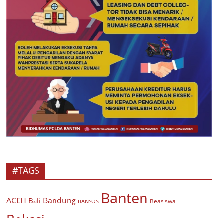
#TAGS
Banten
ACEH
Bandung
Bali
Beasiswa
BANSOS