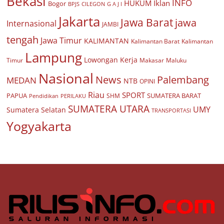
Bekasi
INFO
HUKUM
Iklan
Bogor
BPJS
CILEGON
G A J I
Jakarta
Jawa Barat
jawa
Internasional
JAMBI
tengah
Jawa Timur
KALIMANTAN
Kalimantan Barat
Kalimantan
Lampung
Lowongan Kerja
Timur
Makasar
Maluku
Nasional
Palembang
News
MEDAN
NTB
OPINI
Riau
SPORT
PAPUA
SUMATERA BARAT
Pendidikan
PERILAKU
SHM
SUMATERA UTARA
UMY
Sumatera Selatan
TRANSPORTASI
Yogyakarta