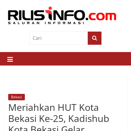
Skip
to
content
Rilis
Info
Saluran
Informasi
Bekasi
Meriahkan HUT Kota
Bekasi Ke-25, Kadishub
Kota Bekasi Gelar