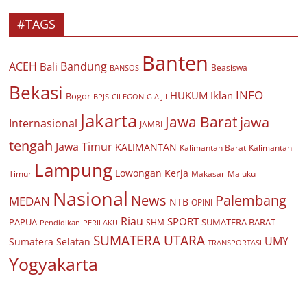
#TAGS
Banten
ACEH
Bandung
Bali
Beasiswa
BANSOS
Bekasi
INFO
HUKUM
Iklan
Bogor
BPJS
CILEGON
G A J I
Jakarta
Jawa Barat
jawa
Internasional
JAMBI
tengah
Jawa Timur
KALIMANTAN
Kalimantan Barat
Kalimantan
Lampung
Lowongan Kerja
Timur
Makasar
Maluku
Nasional
Palembang
News
MEDAN
NTB
OPINI
Riau
SPORT
PAPUA
SUMATERA BARAT
Pendidikan
PERILAKU
SHM
SUMATERA UTARA
UMY
Sumatera Selatan
TRANSPORTASI
Yogyakarta