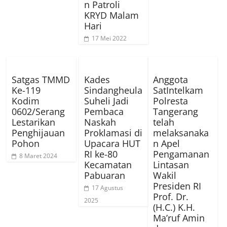
n Patroli
KRYD Malam
Hari
17 Mei 2022
Satgas TMMD
Kades
Anggota
Ke-119
Sindangheula
SatIntelkam
Kodim
Suheli Jadi
Polresta
0602/Serang
Pembaca
Tangerang
Lestarikan
Naskah
telah
Penghijauan
Proklamasi di
melaksanaka
Pohon
Upacara HUT
n Apel
RI ke-80
Pengamanan
8 Maret 2024
Kecamatan
Lintasan
Pabuaran
Wakil
Presiden RI
17 Agustus
Prof. Dr.
2025
(H.C.) K.H.
Ma’ruf Amin