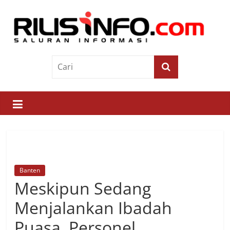
Skip
to
content
Rilis
Info
Saluran
Informasi
Banten
Meskipun Sedang
Menjalankan Ibadah
Puasa, Personel