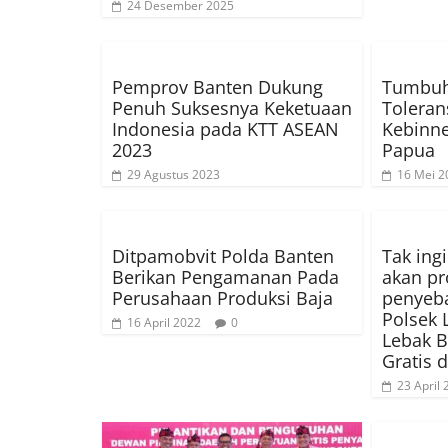
24 Desember 2025
Pemprov Banten Dukung
Tumbuh
Penuh Suksesnya Keketuaan
Toleran
Indonesia pada KTT ASEAN
Kebinn
2023
Papua
29 Agustus 2023
16 Mei 2
Ditpamobvit Polda Banten
Tak ing
Berikan Pengamanan Pada
akan pr
Perusahaan Produksi Baja
penyeba
Polsek 
16 April 2022
0
Lebak B
Gratis 
23 April