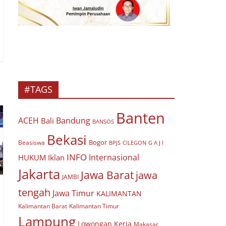
#TAGS
Banten
ACEH
Bandung
Bali
BANSOS
Bekasi
Bogor
Beasiswa
BPJS
CILEGON
G A J I
INFO
Internasional
HUKUM
Iklan
Jakarta
Jawa Barat
jawa
JAMBI
tengah
Jawa Timur
KALIMANTAN
Kalimantan Barat
Kalimantan Timur
Lampung
Lowongan Kerja
Makasar