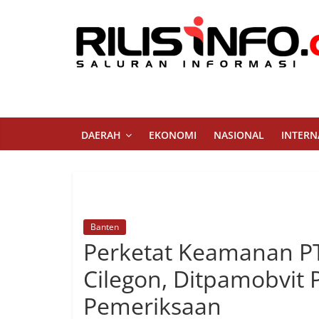
Skip
to
content
Rilis
Info
Saluran
DAERAH
EKONOMI
NASIONAL
INTERN
Informasi
Banten
Perketat Keamanan PT 
Cilegon, Ditpamobvit
Pemeriksaan