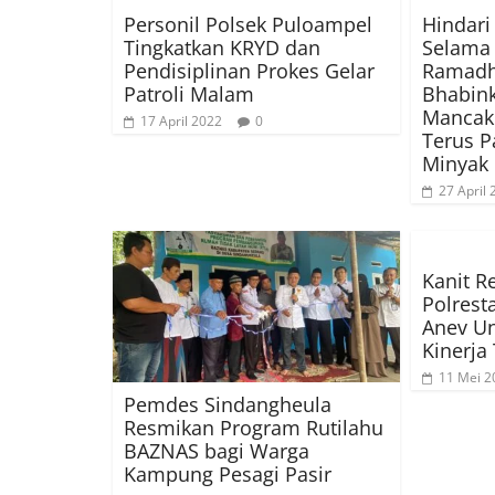
Personil Polsek Puloampel
Hindari
Tingkatkan KRYD dan
Selama 
Pendisiplinan Prokes Gelar
Ramadh
Patroli Malam
Bhabin
Mancak 
17 April 2022
0
Terus P
Minyak
27 April
Kanit R
Polrest
Anev U
Kinerja
11 Mei 2
Pemdes Sindangheula
Resmikan Program Rutilahu
BAZNAS bagi Warga
Kampung Pesagi Pasir