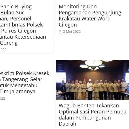
 Panic Buying
Monitoring Dan
Bulan Suci
Pengamanan Pengunjung
an, Personel
Krakatau Water Word
kamtibmas Polsek
Cilegon
Polres Cilegon
8 Mei 2022
antau Ketersediaan
 Goreng
 2022
eskrim Polsek Kresek
a Tangerang Gelar
ntuk Mengetahui
 Tim Jajarannya
022
Wagub Banten Tekankan
Optimalisasi Peran Pemuda
dalam Pembangunan
Daerah