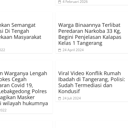
4 Februari 2026
kan Semangat
Warga Binaannya Terlibat
si Di Tengah
Peredaran Narkoba 33 Kg,
ekaan Masyarakat
Begini Penjelasan Kalapas
Kelas 1 Tangerang
022
24 April 2024
in Warganya Lengah
Viral Video Konflik Rumah
okes Cegah
Ibadah di Tangerang, Polisi:
ran Covid 19,
Sudah Termediasi dan
Lebakgedong Polres
Kondusif
agikan Masker
24 Juli 2024
di wilayah hukumnya
 2022