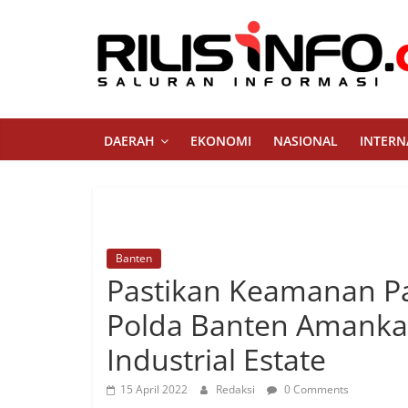
Skip
to
content
Rilis
Info
DAERAH
EKONOMI
NASIONAL
INTERN
Saluran
Informasi
Banten
Pastikan Keamanan Pa
Polda Banten Amanka
Industrial Estate
15 April 2022
Redaksi
0 Comments