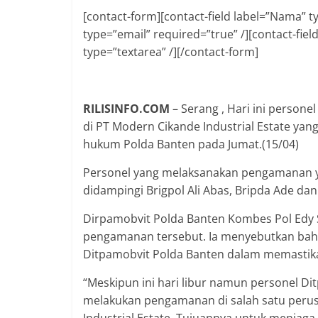
[contact-form][contact-field label=”Nama” ty
type=”email” required=”true” /][contact-field
type=”textarea” /][/contact-form]
RILISINFO.COM
– Serang , Hari ini person
di PT Modern Cikande Industrial Estate yang
hukum Polda Banten pada Jumat.(15/04)
Personel yang melaksanakan pengamanan y
didampingi Brigpol Ali Abas, Bripda Ade dan 
Dirpamobvit Polda Banten Kombes Pol Edy 
pengamanan tersebut. Ia menyebutkan ba
Ditpamobvit Polda Banten dalam memastika
“Meskipun ini hari libur namun personel D
melakukan pengamanan di salah satu perusa