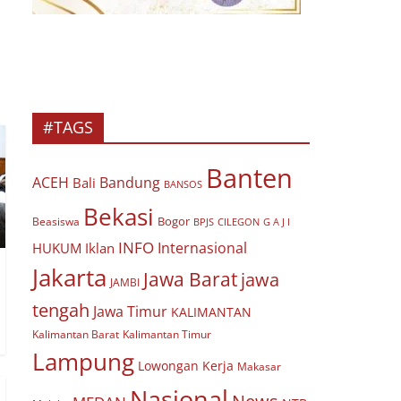
#TAGS
Banten
ACEH
Bandung
Bali
BANSOS
Bekasi
Bogor
Beasiswa
BPJS
CILEGON
G A J I
INFO
Internasional
HUKUM
Iklan
Jakarta
Jawa Barat
jawa
JAMBI
tengah
Jawa Timur
KALIMANTAN
Kalimantan Barat
Kalimantan Timur
Lampung
Lowongan Kerja
Makasar
Nasional