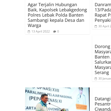
Agar Terjalin Hubungan
Danrami
Baik, Kapolsek Lebakgedong
13/Pada
Polres Lebak Polda Banten
Rapat 
Sambangi kepala Desa dan
Penyaki
Warga
30 April
13 April 2022
0
Dorong
Masyara
Banten 
Salurka
Masyar
Serang
30 Janua
Datang
Pesantr
Ciwanda