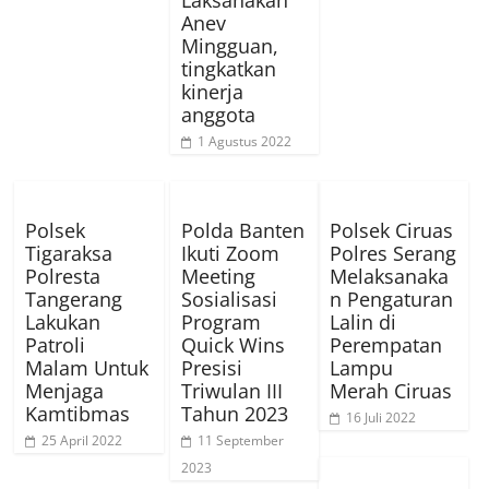
Laksanakan
Anev
Mingguan,
tingkatkan
kinerja
anggota
1 Agustus 2022
Polsek
Polda Banten
Polsek Ciruas
Tigaraksa
Ikuti Zoom
Polres Serang
Polresta
Meeting
Melaksanaka
Tangerang
Sosialisasi
n Pengaturan
Lakukan
Program
Lalin di
Patroli
Quick Wins
Perempatan
Malam Untuk
Presisi
Lampu
Menjaga
Triwulan III
Merah Ciruas
Kamtibmas
Tahun 2023
16 Juli 2022
25 April 2022
11 September
2023