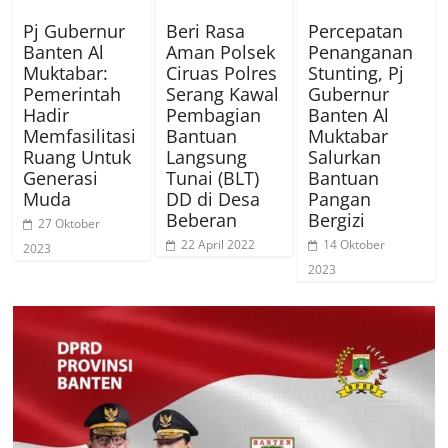
Pj Gubernur
Beri Rasa
Percepatan
Banten Al
Aman Polsek
Penanganan
Muktabar:
Ciruas Polres
Stunting, Pj
Pemerintah
Serang Kawal
Gubernur
Hadir
Pembagian
Banten Al
Memfasilitasi
Bantuan
Muktabar
Ruang Untuk
Langsung
Salurkan
Generasi
Tunai (BLT)
Bantuan
Muda
DD di Desa
Pangan
Beberan
Bergizi
27 Oktober
22 April 2022
14 Oktober
2023
2023