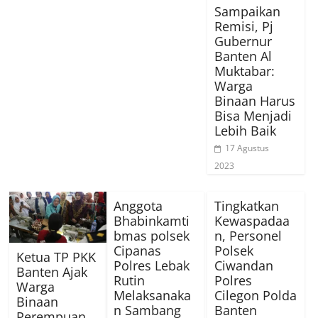
Sampaikan
Remisi, Pj
Gubernur
Banten Al
Muktabar:
Warga
Binaan Harus
Bisa Menjadi
Lebih Baik
17 Agustus
2023
Anggota
Tingkatkan
Bhabinkamti
Kewaspadaa
bmas polsek
n, Personel
Cipanas
Polsek
Ketua TP PKK
Polres Lebak
Ciwandan
Banten Ajak
Rutin
Polres
Warga
Melaksanaka
Cilegon Polda
Binaan
n Sambang
Banten
Perempuan