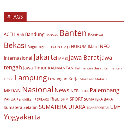
#TAGS
Banten
ACEH
Bandung
Bali
Beasiswa
BANSOS
Bekasi
INFO
HUKUM
Iklan
Bogor
BPJS
CILEGON
G A J I
Jakarta
Jawa Barat
jawa
Internasional
JAMBI
tengah
Jawa Timur
KALIMANTAN
Kalimantan Barat
Kalimantan
Lampung
Lowongan Kerja
Timur
Makasar
Maluku
Nasional
Palembang
News
MEDAN
NTB
OPINI
Riau
SPORT
PAPUA
SUMATERA BARAT
Pendidikan
PERILAKU
SHM
SUMATERA UTARA
UMY
Sumatera Selatan
TRANSPORTASI
Yogyakarta