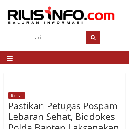
Skip
to
content
Rilis
Info
Saluran
Informasi
Banten
Pastikan Petugas Pospam
Lebaran Sehat, Biddokes
Polda Banten Laksanakan