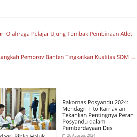
an Olahraga Pelajar Ujung Tombak Pembinaan Atlet
Langkah Pemprov Banten Tingkatkan Kualitas SDM
→
Rakornas Posyandu 2024:
Mendagri Tito Karnavian
Tekankan Pentingnya Peran
Posyandu dalam
Pemberdayaan Des
agri Ribka Haluk
26 Agustus 2024