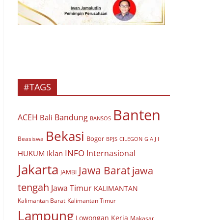
#TAGS
Banten
ACEH
Bandung
Bali
BANSOS
Bekasi
Bogor
Beasiswa
BPJS
CILEGON
G A J I
INFO
Internasional
HUKUM
Iklan
Jakarta
Jawa Barat
jawa
JAMBI
tengah
Jawa Timur
KALIMANTAN
Kalimantan Barat
Kalimantan Timur
Lampung
Lowongan Kerja
Makasar