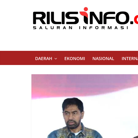
Skip
to
content
Rilis
Info
Saluran
DAERAH
EKONOMI
NASIONAL
INTERN
Informasi