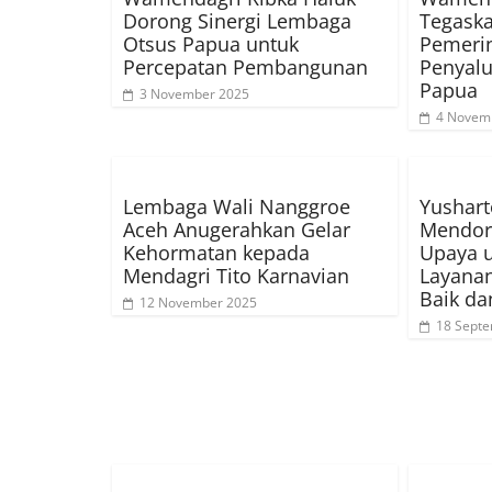
Dorong Sinergi Lembaga
Tegask
Otsus Papua untuk
Pemerin
Percepatan Pembangunan
Penyalu
Papua
3 November 2025
4 Novem
Lembaga Wali Nanggroe
Yushar
Aceh Anugerahkan Gelar
Mendoro
Kehormatan kepada
Upaya 
Mendagri Tito Karnavian
Layanan
Baik da
12 November 2025
18 Sept