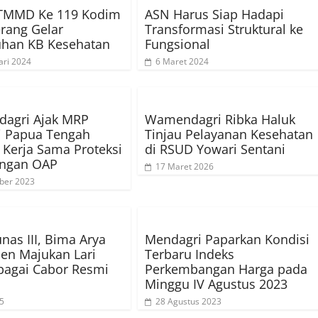
 TMMD Ke 119 Kodim
ASN Harus Siap Hadapi
rang Gelar
Transformasi Struktural ke
uhan KB Kesehatan
Fungsional
ari 2024
6 Maret 2024
agri Ajak MRP
Wamendagri Ribka Haluk
i Papua Tengah
Tinjau Pelayanan Kesehatan
Kerja Sama Proteksi
di RSUD Yowari Sentani
ingan OAP
17 Maret 2026
ber 2023
nas III, Bima Arya
Mendagri Paparkan Kondisi
en Majukan Lari
Terbaru Indeks
ebagai Cabor Resmi
Perkembangan Harga pada
Minggu IV Agustus 2023
25
28 Agustus 2023