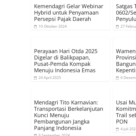
Kemendagri Gelar Webinar
Satgas
Hybrid untuk Penyamaan
0602/Se
Persepsi Pajak Daerah
Penyul
10 Oktober 2024
27 Febru
Perayaan Hari Otda 2025
Wamend
Digelar di Balikpapan,
Provins
Pusat-Pemda Kompak
Bangun 
Menuju Indonesia Emas
Kepent
24 April 2025
6 Desem
Mendagri Tito Karnavian:
Usai Mu
Transportasi Berkelanjutan
Komitm
Kunci Menuju
Trail s
Pembangunan Jangka
PON
Panjang Indonesia
4 Juli 20
6 September 2024