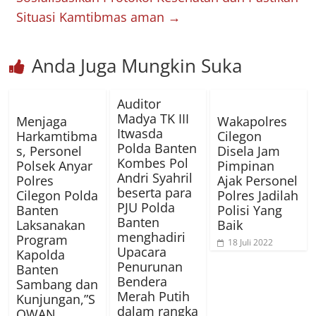
Situasi Kamtibmas aman
→
Anda Juga Mungkin Suka
Auditor
Madya TK III
Menjaga
Wakapolres
Itwasda
Harkamtibma
Cilegon
Polda Banten
s, Personel
Disela Jam
Kombes Pol
Polsek Anyar
Pimpinan
Andri Syahril
Polres
Ajak Personel
beserta para
Cilegon Polda
Polres Jadilah
PJU Polda
Banten
Polisi Yang
Banten
Laksanakan
Baik
menghadiri
Program
18 Juli 2022
Upacara
Kapolda
Penurunan
Banten
Bendera
Sambang dan
Merah Putih
Kunjungan,”S
dalam rangka
OWAN