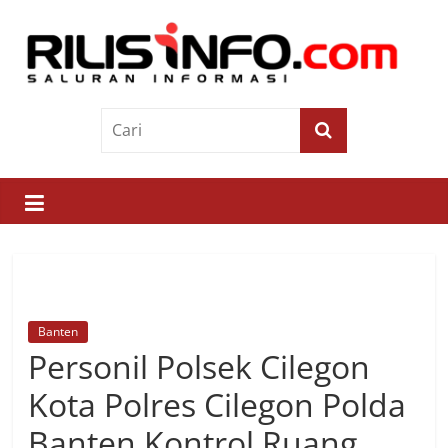
Skip
to
content
Rilis
Info
Saluran
Informasi
Banten
Personil Polsek Cilegon
Kota Polres Cilegon Polda
Banten Kontrol Ruang