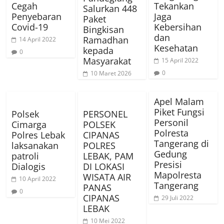
Cegah
Tekankan
Salurkan 448
Penyebaran
Jaga
Paket
Covid-19
Kebersihan
Bingkisan
dan
Ramadhan
14 April 2022
Kesehatan
kepada
0
Masyarakat
15 April 2022
0
10 Maret 2026
Apel Malam
Piket Fungsi
Polsek
PERSONEL
Personil
Cimarga
POLSEK
Polresta
Polres Lebak
CIPANAS
Tangerang di
laksanakan
POLRES
Gedung
patroli
LEBAK, PAM
Presisi
Dialogis
DI LOKASI
Mapolresta
WISATA AIR
10 April 2022
Tangerang
PANAS
0
CIPANAS
29 Juli 2022
LEBAK
10 Mei 2022