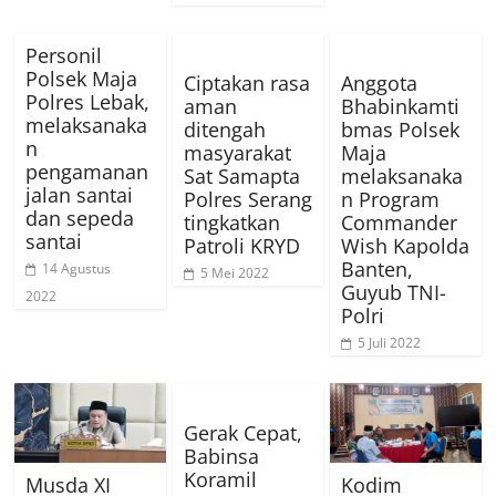
Personil
Polsek Maja
Ciptakan rasa
Anggota
Polres Lebak,
aman
Bhabinkamti
melaksanaka
ditengah
bmas Polsek
n
masyarakat
Maja
pengamanan
Sat Samapta
melaksanaka
jalan santai
Polres Serang
n Program
dan sepeda
tingkatkan
Commander
santai
Patroli KRYD
Wish Kapolda
Banten,
14 Agustus
5 Mei 2022
Guyub TNI-
2022
Polri
5 Juli 2022
Gerak Cepat,
Babinsa
Koramil
Musda XI
Kodim