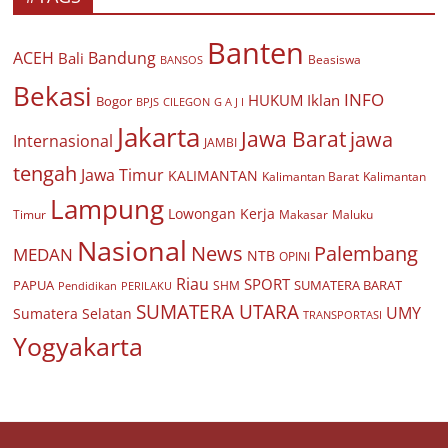
Banten
ACEH
Bandung
Bali
Beasiswa
BANSOS
Bekasi
INFO
HUKUM
Iklan
Bogor
BPJS
CILEGON
G A J I
Jakarta
Jawa Barat
jawa
Internasional
JAMBI
tengah
Jawa Timur
KALIMANTAN
Kalimantan Barat
Kalimantan
Lampung
Lowongan Kerja
Timur
Makasar
Maluku
Nasional
Palembang
News
MEDAN
NTB
OPINI
Riau
SPORT
PAPUA
SUMATERA BARAT
Pendidikan
PERILAKU
SHM
SUMATERA UTARA
UMY
Sumatera Selatan
TRANSPORTASI
Yogyakarta