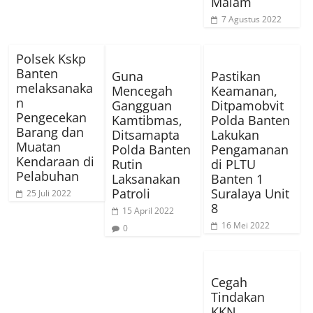
Malam
7 Agustus 2022
Polsek Kskp
Banten
Guna
Pastikan
melaksanaka
Mencegah
Keamanan,
n
Gangguan
Ditpamobvit
Pengecekan
Kamtibmas,
Polda Banten
Barang dan
Ditsamapta
Lakukan
Muatan
Polda Banten
Pengamanan
Kendaraan di
Rutin
di PLTU
Pelabuhan
Laksanakan
Banten 1
Patroli
Suralaya Unit
25 Juli 2022
8
15 April 2022
16 Mei 2022
0
Cegah
Tindakan
KKN,