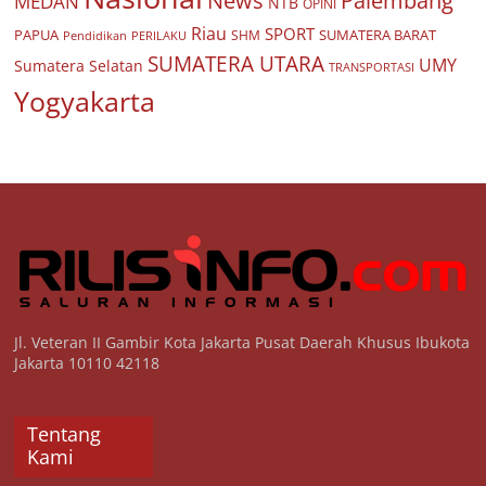
News
MEDAN
NTB
OPINI
Riau
SPORT
PAPUA
SUMATERA BARAT
Pendidikan
PERILAKU
SHM
SUMATERA UTARA
UMY
Sumatera Selatan
TRANSPORTASI
Yogyakarta
Jl. Veteran II Gambir Kota Jakarta Pusat Daerah Khusus Ibukota
Jakarta 10110 42118
Tentang
Kami