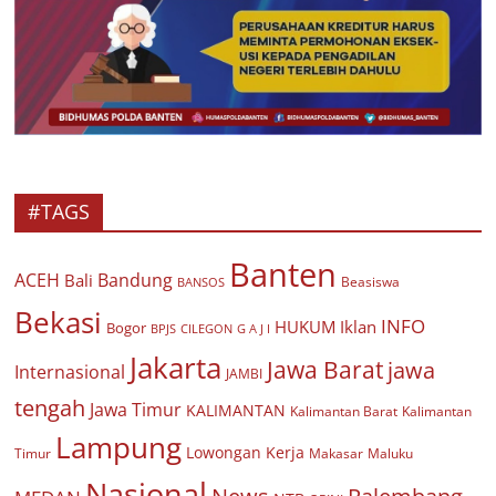
#TAGS
Banten
ACEH
Bandung
Bali
Beasiswa
BANSOS
Bekasi
INFO
HUKUM
Iklan
Bogor
BPJS
CILEGON
G A J I
Jakarta
Jawa Barat
jawa
Internasional
JAMBI
tengah
Jawa Timur
KALIMANTAN
Kalimantan Barat
Kalimantan
Lampung
Lowongan Kerja
Timur
Makasar
Maluku
Nasional
Palembang