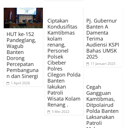
Ciptakan
Pj. Gubernur
Kondusifitas
Banten A
Kamtibmas
Damenta
HUT ke-152
kolam
Terima
Pandeglang,
renang,
Audiensi KSPI
Wagub
Personel
Bahas UMSK
Banten
Polsek
2025
Dorong
Cibeber
Percepatan
11 Januari 2025
Polres
Pembanguna
Cilegon Polda
n dan Sinergi
Banten
1 April 2026
lakukan
Cegah
Patroli
Gangguan
Wisata Kolam
Kamtibmas,
Renang .
Ditpolairud
Polda Banten
5 Mei 2022
Laksanakan
Patroli