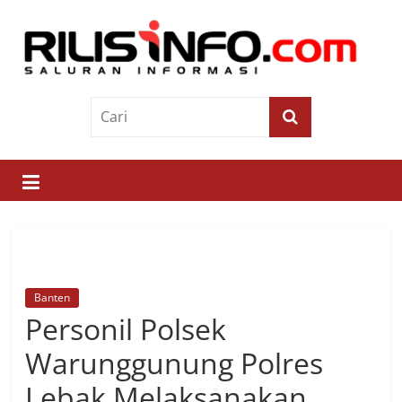
Skip
to
content
Rilis
Info
Saluran
Informasi
Banten
Personil Polsek
Warunggunung Polres
Lebak Melaksanakan