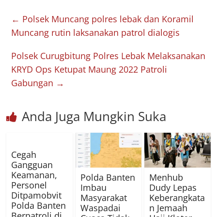
←
Polsek Muncang polres lebak dan Koramil
Muncang rutin laksanakan patrol dialogis
Polsek Curugbitung Polres Lebak Melaksanakan
KRYD Ops Ketupat Maung 2022 Patroli
Gabungan
→
Anda Juga Mungkin Suka
Cegah
Gangguan
Keamanan,
Polda Banten
Menhub
Personel
Imbau
Dudy Lepas
Ditpamobvit
Masyarakat
Keberangkata
Polda Banten
Waspadai
n Jemaah
Berpatroli di