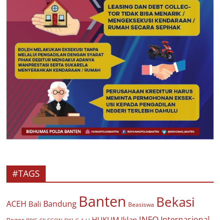
#TAGS
Banten
Bekasi
ACEH
Bandung
Bali
Beasiswa
INFO
Internasional
HUKUM
Iklan