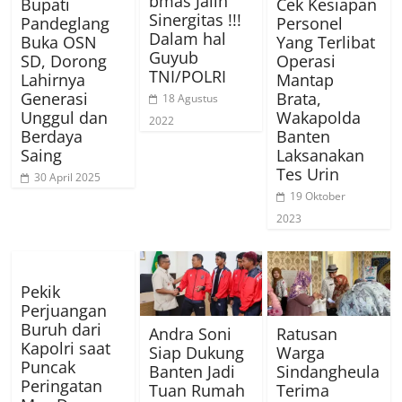
bmas Jalin
Bupati
Cek Kesiapan
Sinergitas !!!
Pandeglang
Personel
Dalam hal
Buka OSN
Yang Terlibat
Guyub
SD, Dorong
Operasi
TNI/POLRI
Lahirnya
Mantap
Generasi
Brata,
18 Agustus
Unggul dan
Wakapolda
2022
Berdaya
Banten
Saing
Laksanakan
Tes Urin
30 April 2025
19 Oktober
2023
Pekik
Perjuangan
Buruh dari
Andra Soni
Ratusan
Kapolri saat
Siap Dukung
Warga
Puncak
Banten Jadi
Sindangheula
Peringatan
Tuan Rumah
Terima