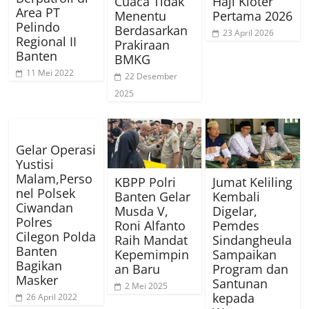
Cuaca Tidak
Haji Kloter
Area PT
Menentu
Pertama 2026
Pelindo
Berdasarkan
23 April 2026
Regional II
Prakiraan
Banten
BMKG
11 Mei 2022
22 Desember
2025
Gelar Operasi
Yustisi
Malam,Perso
KBPP Polri
Jumat Keliling
nel Polsek
Banten Gelar
Kembali
Ciwandan
Musda V,
Digelar,
Polres
Roni Alfanto
Pemdes
Cilegon Polda
Raih Mandat
Sindangheula
Banten
Kepemimpin
Sampaikan
Bagikan
an Baru
Program dan
Masker
Santunan
2 Mei 2025
kepada
26 April 2022