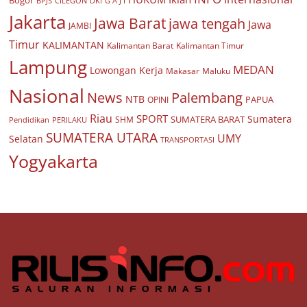
Bogor
BPJS
CILEGON
G A J I
DKI
Jakarta
Jawa Barat
jawa tengah
Jawa
JAMBI
Timur
KALIMANTAN
Kalimantan Barat
Kalimantan Timur
Lampung
MEDAN
Lowongan Kerja
Makasar
Maluku
Nasional
Palembang
News
NTB
PAPUA
OPINI
Riau
SPORT
Sumatera
SUMATERA BARAT
Pendidikan
PERILAKU
SHM
SUMATERA UTARA
UMY
Selatan
TRANSPORTASI
Yogyakarta