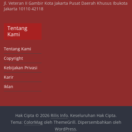
Jl. Veteran II Gambir Kota Jakarta Pusat Daerah Khusus Ibukota
Jakarta 10110 42118
Tentang
Kami
Tentang Kami
Copyright
Kebijakan Privasi
Karir
Iklan
Hak Cipta © 2026
Rilis Info
. Keseluruhan Hak Cipta.
Tema:
ColorMag
oleh ThemeGrill. Dipersembahkan oleh
WordPress
.