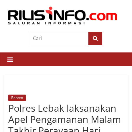
Skip
to
content
Rilis
Info
Saluran
Informasi
Banten
Polres Lebak laksanakan
Apel Pengamanan Malam
Takbir Perayaan Hari