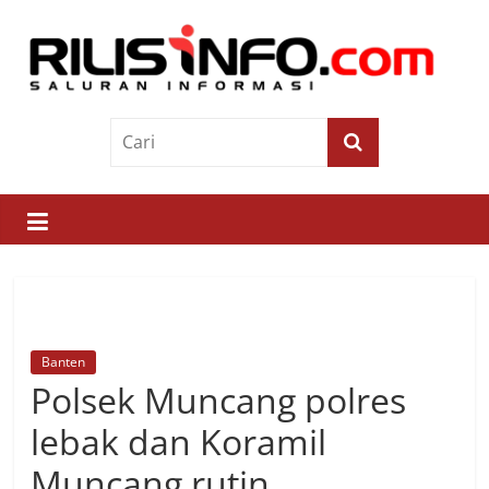
Skip
to
content
Rilis
Info
Saluran
Informasi
Banten
Polsek Muncang polres
lebak dan Koramil
Muncang rutin