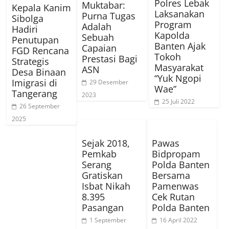
Polres Lebak
Muktabar:
Kepala Kanim
Laksanakan
Purna Tugas
Sibolga
Program
Adalah
Hadiri
Kapolda
Sebuah
Penutupan
Banten Ajak
Capaian
FGD Rencana
Tokoh
Prestasi Bagi
Strategis
Masyarakat
ASN
Desa Binaan
“Yuk Ngopi
Imigrasi di
29 Desember
Wae”
Tangerang
2023
25 Juli 2022
26 September
2025
Sejak 2018,
Pawas
Pemkab
Bidpropam
Serang
Polda Banten
Gratiskan
Bersama
Isbat Nikah
Pamenwas
8.395
Cek Rutan
Pasangan
Polda Banten
1 September
16 April 2022