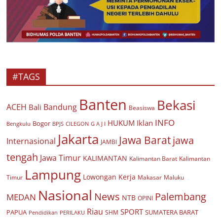
#TAGS
Banten
Bekasi
ACEH
Bandung
Bali
Beasiswa
INFO
HUKUM
Iklan
Bogor
BPJS
CILEGON
G A J I
Bengkulu
Jakarta
Jawa Barat
jawa
Internasional
JAMBI
tengah
Jawa Timur
KALIMANTAN
Kalimantan Barat
Kalimantan
Lampung
Lowongan Kerja
Timur
Makasar
Maluku
Nasional
Palembang
News
MEDAN
NTB
OPINI
Riau
SPORT
PAPUA
SUMATERA BARAT
Pendidikan
PERILAKU
SHM