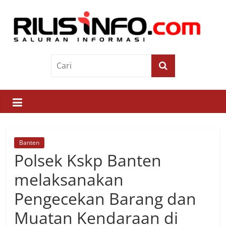
Skip
to
content
Rilis
Info
Saluran
Informasi
Banten
Polsek Kskp Banten
melaksanakan
Pengecekan Barang dan
Muatan Kendaraan di