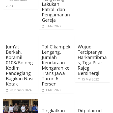
Lakukan
2023
Patroli dan
Pengamanan
Gereja
8 Mei 2022
Jum’at
Tol Cikampek
Wujud
Berkah,
Lengang,
Terciptanya
Koramil
Jumlah
Harkamtibma
0108/Bojong
Kendaraan
s, Tiga Pilar
Kodim
Mengarah ke
Rajeg
Pandeglang
Trans Jawa
Bersinergi
Bagikan Nasi
Turun 6
15 Mei 2022
Kotak
Persen
26 Januari 2024
1 Mei 2022
Tingkatkan
Ditpolairud