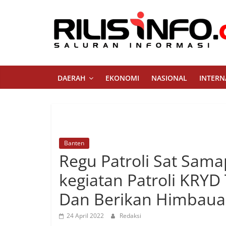
Skip
to
content
Rilis
Info
DAERAH
EKONOMI
NASIONAL
INTERN
Saluran
Informasi
Banten
Regu Patroli Sat Sama
kegiatan Patroli KRYD
Dan Berikan Himbau
24 April 2022
Redaksi