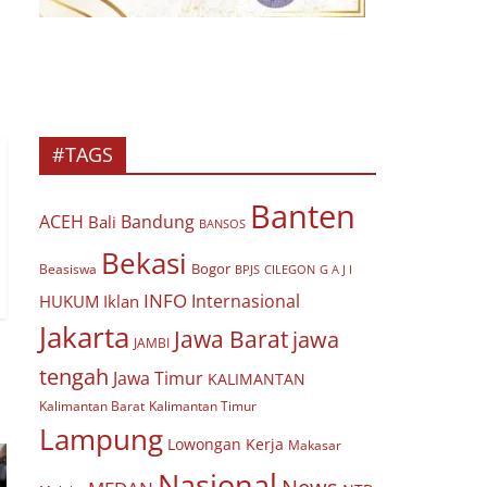
#TAGS
Banten
ACEH
Bandung
Bali
BANSOS
Bekasi
Bogor
Beasiswa
BPJS
CILEGON
G A J I
INFO
Internasional
HUKUM
Iklan
Jakarta
Jawa Barat
jawa
JAMBI
tengah
Jawa Timur
KALIMANTAN
Kalimantan Barat
Kalimantan Timur
Lampung
Lowongan Kerja
Makasar
Nasional