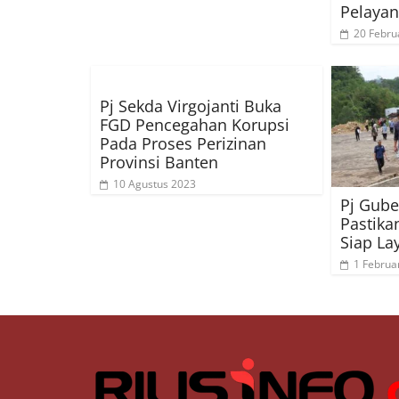
Pelayan
20 Febru
Pj Sekda Virgojanti Buka
FGD Pencegahan Korupsi
Pada Proses Perizinan
Provinsi Banten
10 Agustus 2023
Pj Gube
Pastika
Siap La
1 Februa