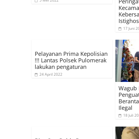
Peringat
5 Mei 2022
Kecamat
Kebers
Istigho
17 Juni 2
Pelayanan Prima Kepolisian
!!! Lantas Polsek Pulomerak
lakukan pengaturan
24 April 2022
Wagub 
Pengua
Beranta
Ilegal
18 Juli 2