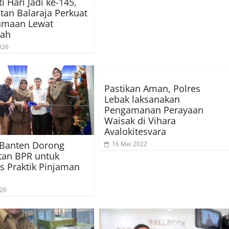
i Hari Jadi ke-145,
an Balaraja Perkuat
amaan Lewat
sah
026
Pastikan Aman, Polres
Lebak laksanakan
Pengamanan Perayaan
Waisak di Vihara
Avalokitesvara
Banten Dorong
16 Mei 2022
tan BPR untuk
s Praktik Pinjaman
026