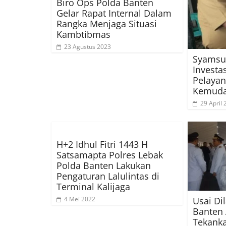
Biro Ops Polda Banten
Gelar Rapat Internal Dalam
Rangka Menjaga Situasi
Kambtibmas
23 Agustus 2023
Syamsud
Investa
Pelayan
Kemuda
29 April
H+2 Idhul Fitri 1443 H
Satsamapta Polres Lebak
Polda Banten Lakukan
Pengaturan Lalulintas di
Terminal Kalijaga
Usai Di
4 Mei 2022
Banten 
Tekanka