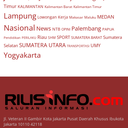
Timur
KALIMANTAN
Kalimantan Barat
Kalimantan Timur
Lampung
MEDAN
Lowongan Kerja
Makasar
Maluku
Nasional
Palembang
News
NTB
PAPUA
OPINI
Riau
SPORT
Sumatera
SUMATERA BARAT
Pendidikan
PERILAKU
SHM
SUMATERA UTARA
UMY
Selatan
TRANSPORTASI
Yogyakarta
Jl. Veteran II Gambir Kota Jakarta Pusat Daerah Khusus Ibukota
Jakarta 10110 42118