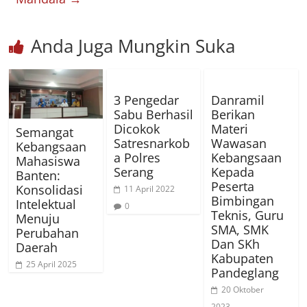
Anda Juga Mungkin Suka
3 Pengedar
Danramil
Sabu Berhasil
Berikan
Dicokok
Materi
Semangat
Satresnarkob
Wawasan
Kebangsaan
a Polres
Kebangsaan
Mahasiswa
Serang
Kepada
Banten:
Peserta
Konsolidasi
11 April 2022
Bimbingan
Intelektual
0
Teknis, Guru
Menuju
SMA, SMK
Perubahan
Dan SKh
Daerah
Kabupaten
25 April 2025
Pandeglang
20 Oktober
2023