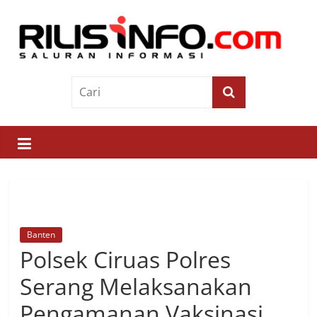
Skip
to
content
Rilis
Info
Saluran
Informasi
Banten
Polsek Ciruas Polres
Serang Melaksanakan
Pengamanan Vaksinasi