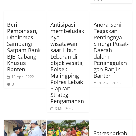
Beri
Antisipasi
Andra Soni
Pembinaan,
membeludak
Tegaskan
Ditbinmas
nya
Pentingnya
Sambangi
wisatawan
Sinergi Pusat-
Satpam Bank
saat Libur
Daerah
BJB Cabang
Lebaran di
dalam
Khusus
objek wisata,
Penanggulan
Banten
Polsek
gan Banjir
Malingping
Banten
13 April 2022
Polres Lebak
30 April 2025
0
Siapkan
Strategi
Pengamanan
3 Mei 2022
Satresnarkob