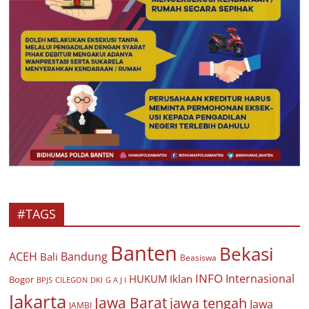
#TAGS
Banten
Bekasi
ACEH
Bandung
Bali
Beasiswa
INFO
Internasional
HUKUM
Iklan
Bogor
BPJS
CILEGON
G A J I
DKI
Jakarta
Jawa Barat
jawa tengah
Jawa
JAMBI