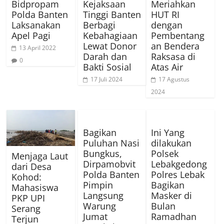
Bidpropam
Kejaksaan
Meriahkan
Polda Banten
Tinggi Banten
HUT RI
Laksanakan
Berbagi
dengan
Apel Pagi
Kebahagiaan
Pembentang
Lewat Donor
an Bendera
13 April 2022
Darah dan
Raksasa di
0
Bakti Sosial
Atas Air
17 Juli 2024
17 Agustus
2024
Bagikan
Ini Yang
Puluhan Nasi
dilakukan
Bungkus,
Polsek
Menjaga Laut
Dirpamobvit
Lebakgedong
dari Desa
Polda Banten
Polres Lebak
Kohod:
Pimpin
Bagikan
Mahasiswa
Langsung
Masker di
PKP UPI
Warung
Bulan
Serang
Jumat
Ramadhan
Terjun