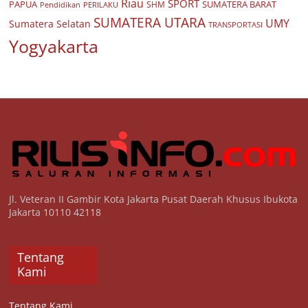
Riau
SPORT
PAPUA
SUMATERA BARAT
Pendidikan
PERILAKU
SHM
SUMATERA UTARA
UMY
Sumatera Selatan
TRANSPORTASI
Yogyakarta
Jl. Veteran II Gambir Kota Jakarta Pusat Daerah Khusus Ibukota
Jakarta 10110 42118
Tentang
Kami
Tentang Kami