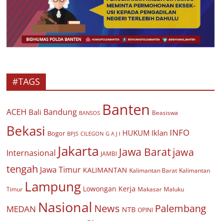
#TAGS
Banten
ACEH
Bandung
Bali
Beasiswa
BANSOS
Bekasi
INFO
HUKUM
Iklan
Bogor
BPJS
CILEGON
G A J I
Jakarta
Jawa Barat
jawa
Internasional
JAMBI
tengah
Jawa Timur
KALIMANTAN
Kalimantan Barat
Kalimantan
Lampung
Lowongan Kerja
Timur
Makasar
Maluku
Nasional
Palembang
News
MEDAN
NTB
OPINI