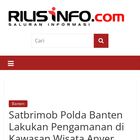
Skip
to
content
Rilis
Info
Saluran
Informasi
Banten
Satbrimob Polda Banten
Lakukan Pengamanan di
Kawasan Wisata Anyer,