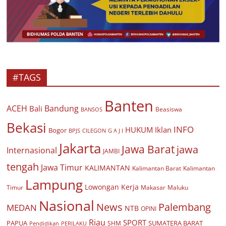
#TAGS
Banten
ACEH
Bandung
Bali
Beasiswa
BANSOS
Bekasi
INFO
HUKUM
Iklan
Bogor
BPJS
CILEGON
G A J I
Jakarta
Jawa Barat
jawa
Internasional
JAMBI
tengah
Jawa Timur
KALIMANTAN
Kalimantan Barat
Kalimantan
Lampung
Lowongan Kerja
Timur
Makasar
Maluku
Nasional
Palembang
News
MEDAN
NTB
OPINI
Riau
SPORT
PAPUA
SUMATERA BARAT
Pendidikan
PERILAKU
SHM