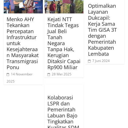
Optimalkan
Layanan
Dukcapil:
Menko AHY
Kejati NTT
Kerja Sama
Tekankan
Tindak Tegas
Tim GISA 3T
Percepatan
Jual Beli
dengan
Infrastruktur
Tanah
Pemerintah
untuk
Negara
Kabupaten
Kesejahteraa
Tanpa Hak,
Lembata
n Masyarakat
Kerugian
Transmigrasi
Ditaksir Capai
7 Juni 2024
Ponu
Rp900 Miliar
14 November
28 Mei 2025
2025
Kolaborasi
LSPR dan
Pemerintah
Labuan Bajo
Tingkatkan
Kualitas SDM