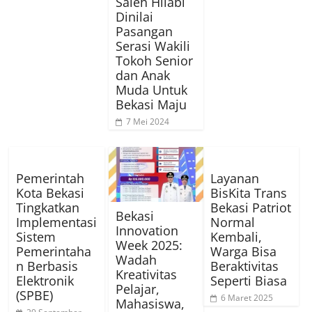
Saleh Hilabi
Dinilai
Pasangan
Serasi Wakili
Tokoh Senior
dan Anak
Muda Untuk
Bekasi Maju
7 Mei 2024
Pemerintah
Layanan
Kota Bekasi
BisKita Trans
Tingkatkan
Bekasi Patriot
Bekasi
Implementasi
Normal
Innovation
Sistem
Kembali,
Week 2025:
Pemerintaha
Warga Bisa
Wadah
n Berbasis
Beraktivitas
Kreativitas
Elektronik
Seperti Biasa
Pelajar,
(SPBE)
6 Maret 2025
Mahasiswa,