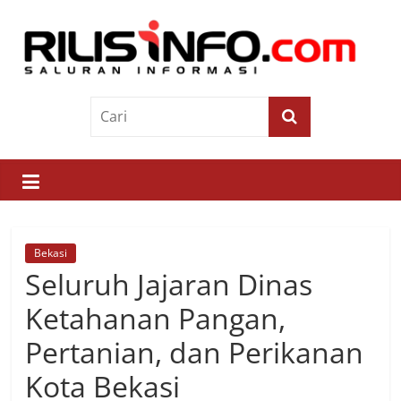
Skip
to
content
Rilis
Info
Saluran
Informasi
Bekasi
Seluruh Jajaran Dinas
Ketahanan Pangan,
Pertanian, dan Perikanan
Kota Bekasi