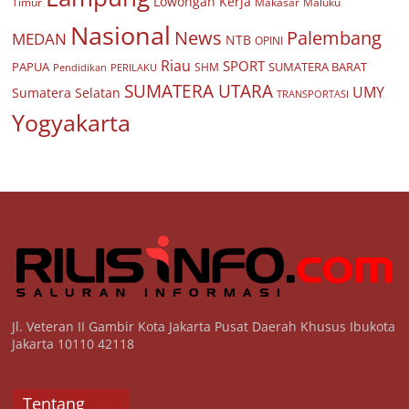
Lowongan Kerja
Timur
Makasar
Maluku
Nasional
Palembang
News
MEDAN
NTB
OPINI
Riau
SPORT
PAPUA
SUMATERA BARAT
Pendidikan
PERILAKU
SHM
SUMATERA UTARA
UMY
Sumatera Selatan
TRANSPORTASI
Yogyakarta
Jl. Veteran II Gambir Kota Jakarta Pusat Daerah Khusus Ibukota
Jakarta 10110 42118
Tentang