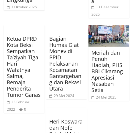
7 Oktober 2025
13 Desember
2025
Ketua DPRD
Bagian
Kota Beksi
Humas Giat
Sempatkan
Monev di
Meriah dan
Ta’ziyah Tiga
PPID
Penuh
Hari
Pelaksanan
Hadiah, PHS
Wafatnya
Kecamatan
BRI Cikarang
Salma,
Bantargeban
Apresiasi
Remaja
g dan Bekasi
Nasabah
Penderita
Utara
Setia
Tumor Ganas
29 Mei 2024
24 Mei 2025
23 Februari
2022
0
Heri Koswara
dan Nofel