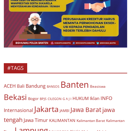
#TAGS
Banten
ACEH
Bandung
Bali
Beasiswa
BANSOS
Bekasi
INFO
HUKUM
Iklan
Bogor
BPJS
CILEGON
G A J I
Jakarta
Jawa Barat
jawa
Internasional
JAMBI
tengah
Jawa Timur
KALIMANTAN
Kalimantan Barat
Kalimantan
Lampung