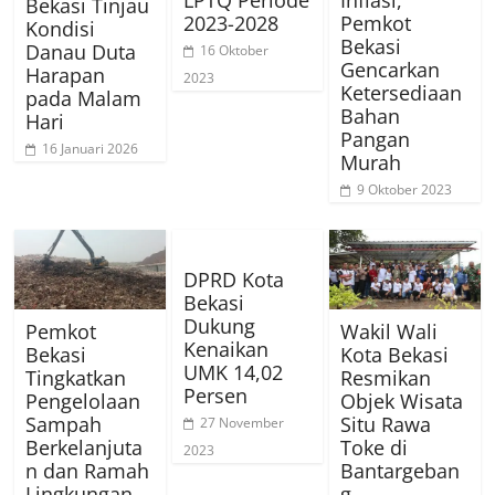
LPTQ Periode
Inflasi,
Bekasi Tinjau
2023-2028
Pemkot
Kondisi
Bekasi
Danau Duta
16 Oktober
Gencarkan
Harapan
2023
Ketersediaan
pada Malam
Bahan
Hari
Pangan
16 Januari 2026
Murah
9 Oktober 2023
DPRD Kota
Bekasi
Dukung
Pemkot
Wakil Wali
Kenaikan
Bekasi
Kota Bekasi
UMK 14,02
Tingkatkan
Resmikan
Persen
Pengelolaan
Objek Wisata
Sampah
Situ Rawa
27 November
Berkelanjuta
Toke di
2023
n dan Ramah
Bantargeban
Lingkungan
g