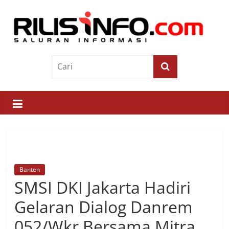
Skip
to
content
Rilis
Info
Saluran
Informasi
Banten
SMSI DKI Jakarta Hadiri
Gelaran Dialog Danrem
052/Wkr Bersama Mitra