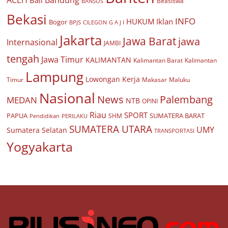
ACEH
Bandung
Bali
Beasiswa
BANSOS
Bekasi
INFO
HUKUM
Iklan
Bogor
BPJS
CILEGON
G A J I
Jakarta
Jawa Barat
jawa
Internasional
JAMBI
tengah
Jawa Timur
KALIMANTAN
Kalimantan Barat
Kalimantan
Lampung
Lowongan Kerja
Timur
Makasar
Maluku
Nasional
Palembang
News
MEDAN
NTB
OPINI
Riau
SPORT
PAPUA
SUMATERA BARAT
Pendidikan
PERILAKU
SHM
SUMATERA UTARA
UMY
Sumatera Selatan
TRANSPORTASI
Yogyakarta