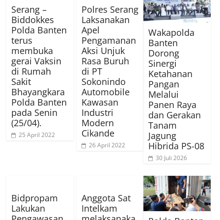
Serang –
Polres Serang
Biddokkes
Laksanakan
Polda Banten
Apel
Wakapolda
terus
Pengamanan
Banten
membuka
Aksi Unjuk
Dorong
gerai Vaksin
Rasa Buruh
Sinergi
di Rumah
di PT
Ketahanan
Sakit
Sokonindo
Pangan
Bhayangkara
Automobile
Melalui
Polda Banten
Kawasan
Panen Raya
pada Senin
Industri
dan Gerakan
(25/04).
Modern
Tanam
Cikande
Jagung
25 April 2022
Hibrida PS-08
26 April 2022
30 Juli 2026
Bidpropam
Anggota Sat
Lakukan
Intelkam
Pengawasan
melaksanaka