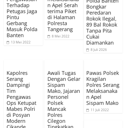
Polda Banten
Terhadap
n Apel Serah
Bongkar
Petugas Jaga
terima Piket
Peredaran
Pintu
di Halaman
Rokok Ilegal,
Gerbang
Polresta
89 Bal Rokok
Masuk Polda
Tangerang
Tanpa Pita
Banten
Cukai
8 Mei 2022
Diamankan
13 Mei 2022
8 Juli 2026
Kapolres
Awali Tugas
Pawas Polsek
Serang
Dengan Gelar
Kragilan
Dampingi
Sispam
Polres Serang
Tim
Mako, Jajaran
Melaksanaka
Pengawas
Personel
n Apel
Ops Ketupat
Polsek
Sispam Mako
Mabes Polri
Mancak
11 Juli 2022
di Posyan
Polres
Modern
Cilegon
Cikande
Tingkatkan