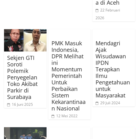
a di Aceh
22 Februari
2026
PMK Masuk
Mendagri
Indonesia,
Ajak
DPR Melihat
Wisudawan
Sekjen GTI
ini
IPDN
Soroti
Momentum
Terapkan
Polemik
Pemerintah
Ilmu
Penyegelan
Untuk
Pengetahuan
Toko Akibat
Perbaikan
untuk
Parkir di
Sistem
Masyarakat
Surabaya
Kekarantinaa
29 Juli 2024
16 Juni 2025
n Nasional
12 Mei 2022