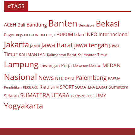
#TAGS
Banten
Bekasi
ACEH
Bandung
Bali
Beasiswa
INFO
Internasional
HUKUM
Iklan
Bogor
BPJS
CILEGON
G A J I
DKI
Jakarta
Jawa Barat
jawa tengah
Jawa
JAMBI
Timur
KALIMANTAN
Kalimantan Barat
Kalimantan Timur
Lampung
MEDAN
Lowongan Kerja
Makasar
Maluku
Nasional
Palembang
News
NTB
PAPUA
OPINI
Riau
SPORT
Sumatera
SUMATERA BARAT
Pendidikan
PERILAKU
SHM
SUMATERA UTARA
UMY
Selatan
TRANSPORTASI
Yogyakarta