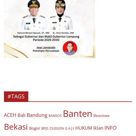
#TAGS
Banten
ACEH
Bandung
Bali
Beasiswa
BANSOS
Bekasi
INFO
HUKUM
Iklan
Bogor
BPJS
CILEGON
G A J I