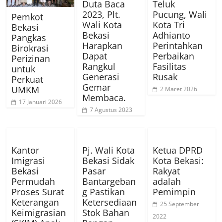
Duta Baca
Teluk
2023, Plt.
Pucung, Wali
Pemkot
Wali Kota
Kota Tri
Bekasi
Bekasi
Adhianto
Pangkas
Harapkan
Perintahkan
Birokrasi
Dapat
Perbaikan
Perizinan
Rangkul
Fasilitas
untuk
Generasi
Rusak
Perkuat
Gemar
UMKM
2 Maret 2026
Membaca.
17 Januari 2026
7 Agustus 2023
Kantor
Pj. Wali Kota
Ketua DPRD
Imigrasi
Bekasi Sidak
Kota Bekasi:
Bekasi
Pasar
Rakyat
Permudah
Bantargeban
adalah
Proses Surat
g Pastikan
Pemimpin
Keterangan
Ketersediaan
25 September
Keimigrasian
Stok Bahan
2022