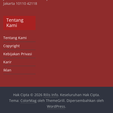
Jakarta 10110 42118
Tentang
Kami
Tentang Kami
Copyright
Kebijakan Privasi
Karir
Iklan
Hak Cipta © 2026
Rilis Info
. Keseluruhan Hak Cipta.
Tema:
ColorMag
oleh ThemeGrill. Dipersembahkan oleh
WordPress
.