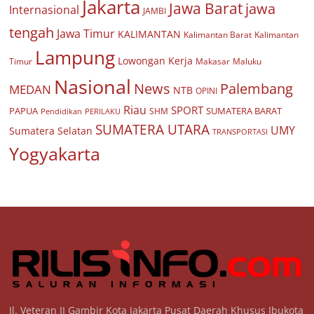
Jakarta
Jawa Barat
jawa
Internasional
JAMBI
tengah
Jawa Timur
KALIMANTAN
Kalimantan Barat
Kalimantan
Lampung
Lowongan Kerja
Timur
Makasar
Maluku
Nasional
Palembang
News
MEDAN
NTB
OPINI
Riau
SPORT
PAPUA
SUMATERA BARAT
Pendidikan
PERILAKU
SHM
SUMATERA UTARA
UMY
Sumatera Selatan
TRANSPORTASI
Yogyakarta
Jl. Veteran II Gambir Kota Jakarta Pusat Daerah Khusus Ibukota