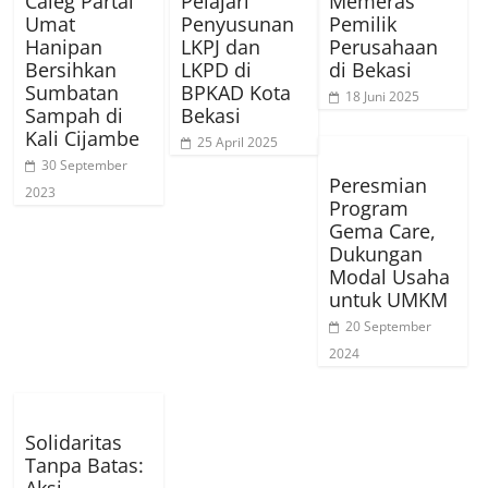
Caleg Partai
Pelajari
Memeras
Umat
Penyusunan
Pemilik
Hanipan
LKPJ dan
Perusahaan
Bersihkan
LKPD di
di Bekasi
Sumbatan
BPKAD Kota
18 Juni 2025
Sampah di
Bekasi
Kali Cijambe
25 April 2025
30 September
Peresmian
2023
Program
Gema Care,
Dukungan
Modal Usaha
untuk UMKM
20 September
2024
Solidaritas
Tanpa Batas: