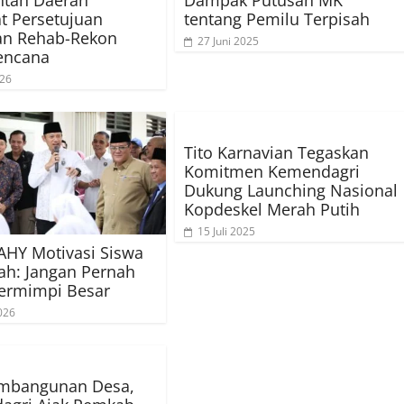
t Persetujuan
tentang Pemilu Terpisah
an Rehab-Rekon
27 Juni 2025
encana
026
Tito Karnavian Tegaskan
Komitmen Kemendagri
Dukung Launching Nasional
Kopdeskel Merah Putih
15 Juli 2025
HY Motivasi Siswa
h: Jangan Pernah
ermimpi Besar
026
embangunan Desa,