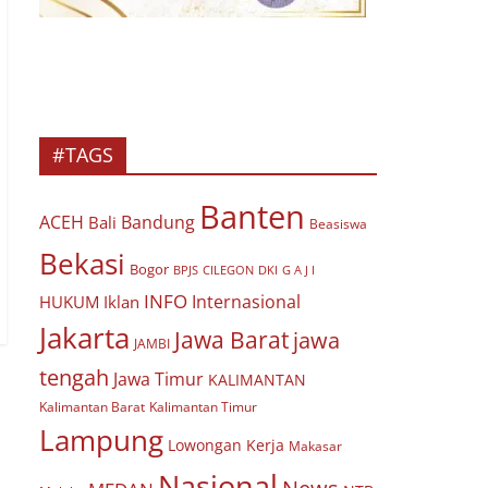
#TAGS
Banten
ACEH
Bandung
Bali
Beasiswa
Bekasi
Bogor
BPJS
CILEGON
G A J I
DKI
INFO
Internasional
HUKUM
Iklan
Jakarta
Jawa Barat
jawa
JAMBI
tengah
Jawa Timur
KALIMANTAN
Kalimantan Barat
Kalimantan Timur
Lampung
Lowongan Kerja
Makasar
Nasional