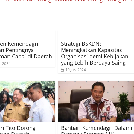
kjen Kemendagri
Strategi BSKDN:
n Pentingnya
Meningkatkan Kapasitas
man Cabai di Daerah
Organisasi demi Kebijakan
yang Lebih Berdaya Saing
s 2024
10 Juni 2024
i Tito Dorong
Bahtiar: Kemendagri Dalami
ntah Daerah
Dampak Putusan MK