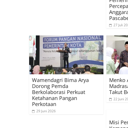
Percepa
Anggar
Pascab
27 Juli 2
Wamendagri Bima Arya
Menko A
Dorong Pemda
Madrasa
Berkolaborasi Perkuat
Takut B
Ketahanan Pangan
22 Juni 2
Perkotaan
29 Juni 2026
Misi P