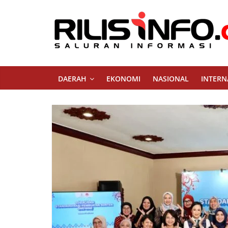
Skip
to
content
Rilis
Info
DAERAH
EKONOMI
NASIONAL
INTERN
Saluran
Informasi