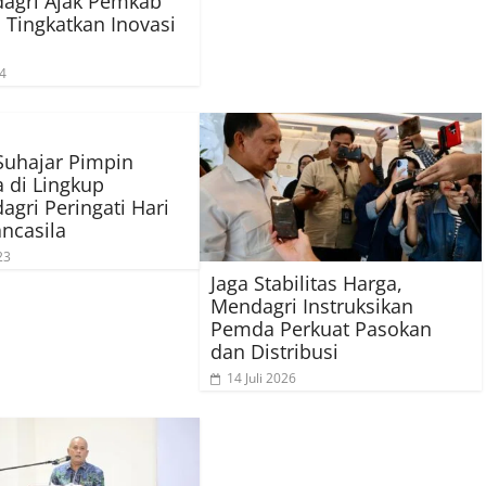
agri Ajak Pemkab
Tingkatkan Inovasi
24
Suhajar Pimpin
 di Lingkup
gri Peringati Hari
ancasila
23
Jaga Stabilitas Harga,
Mendagri Instruksikan
Pemda Perkuat Pasokan
dan Distribusi
14 Juli 2026