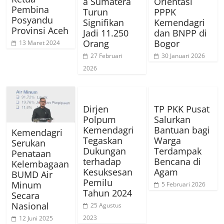
a Sumatera
Orientasi
Pembina
Turun
PPPK
Posyandu
Signifikan
Kemendagri
Provinsi Aceh
Jadi 11.250
dan BNPP di
Orang
Bogor
13 Maret 2024
27 Februari
30 Januari 2026
2026
Dirjen
TP PKK Pusat
Polpum
Salurkan
Kemendagri
Bantuan bagi
Kemendagri
Tegaskan
Warga
Serukan
Dukungan
Terdampak
Penataan
terhadap
Bencana di
Kelembagaan
Kesuksesan
Agam
BUMD Air
Pemilu
Minum
5 Februari 2026
Tahun 2024
Secara
Nasional
25 Agustus
2023
12 Juni 2025