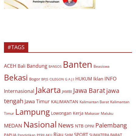
#TAGS
Banten
ACEH
Bandung
Bali
Beasiswa
BANSOS
Bekasi
INFO
HUKUM
Iklan
Bogor
BPJS
CILEGON
G A J I
Jakarta
Jawa Barat
jawa
Internasional
JAMBI
tengah
Jawa Timur
KALIMANTAN
Kalimantan Barat
Kalimantan
Lampung
Lowongan Kerja
Timur
Makasar
Maluku
Nasional
Palembang
News
MEDAN
NTB
OPINI
Riau
SPORT
PAPUA
SUMATERA BARAT
Pendidikan
PERILAKU
SHM