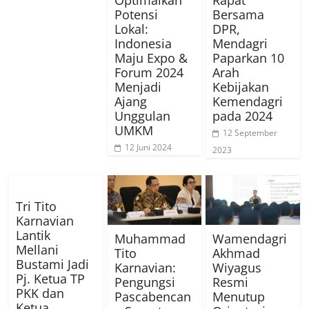
Optimalkan
Rapat
Potensi
Bersama
Lokal:
DPR,
Indonesia
Mendagri
Maju Expo &
Paparkan 10
Forum 2024
Arah
Menjadi
Kebijakan
Ajang
Kemendagri
Unggulan
pada 2024
UMKM
12 September
12 Juni 2024
2023
Tri Tito
Karnavian
Lantik
Muhammad
Wamendagri
Mellani
Tito
Akhmad
Bustami Jadi
Karnavian:
Wiyagus
Pj. Ketua TP
Pengungsi
Resmi
PKK dan
Pascabencan
Menutup
Ketua