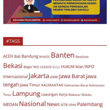
#TAGS
Banten
ACEH
Bandung
Bali
Beasiswa
BANSOS
Bekasi
INFO
HUKUM
Iklan
Bogor
BPJS
CILEGON
G A J I
Jakarta
Jawa Barat
jawa
Internasional
JAMBI
tengah
Jawa Timur
KALIMANTAN
Kalimantan Barat
Kalimantan
Lampung
Lowongan Kerja
Timur
Makasar
Maluku
Nasional
Palembang
News
MEDAN
NTB
OPINI