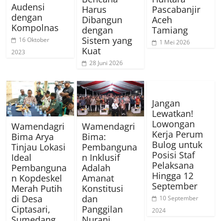
Audensi
Harus
Pascabanjir
dengan
Dibangun
Aceh
Kompolnas
dengan
Tamiang
Sistem yang
16 Oktober
1 Mei 2026
Kuat
2023
28 Juni 2026
Jangan
Lewatkan!
Lowongan
Wamendagri
Wamendagri
Kerja Perum
Bima Arya
Bima:
Bulog untuk
Tinjau Lokasi
Pembanguna
Posisi Staf
Ideal
n Inklusif
Pelaksana
Pembanguna
Adalah
Hingga 12
n Kopdeskel
Amanat
September
Merah Putih
Konstitusi
di Desa
dan
10 September
Ciptasari,
Panggilan
2024
Sumedang
Nurani