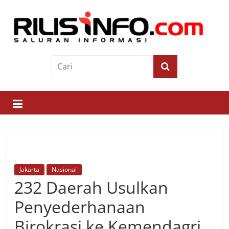
Skip
to
content
Rilis
Info
Saluran
Informasi
Jakarta
Nasional
232 Daerah Usulkan
Penyederhanaan
Birokrasi ke Kemendagri