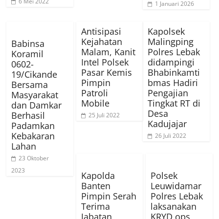
6 Mei 2022
1 Januari 2026
Antisipasi
Kapolsek
Kejahatan
Malingping
Babinsa
Malam, Kanit
Polres Lebak
Koramil
Intel Polsek
didampingi
0602-
Pasar Kemis
Bhabinkamti
19/Cikande
Pimpin
bmas Hadiri
Bersama
Patroli
Pengajian
Masyarakat
Mobile
Tingkat RT di
dan Damkar
Desa
Berhasil
25 Juli 2022
Kadujajar
Padamkan
Kebakaran
26 Juli 2022
Lahan
23 Oktober
2023
Kapolda
Polsek
Banten
Leuwidamar
Pimpin Serah
Polres Lebak
Terima
laksanakan
Jabatan
KRYD ops