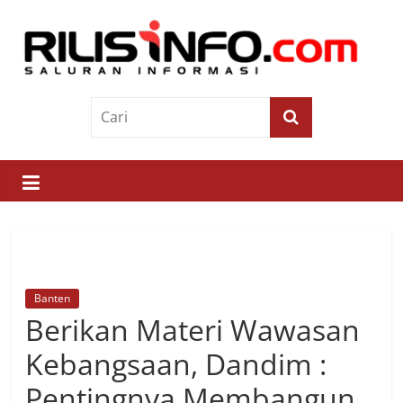
Skip
to
content
Rilis
Info
Saluran
Informasi
Banten
Berikan Materi Wawasan
Kebangsaan, Dandim :
Pentingnya Membangun