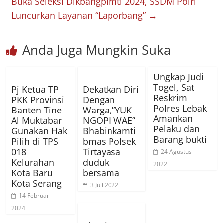
Buka Seleksi Dikbangpimti 2024, SSDM Polri
Luncurkan Layanan “Laporbang”
→
Anda Juga Mungkin Suka
Ungkap Judi
Togel, Sat
Pj Ketua TP
Dekatkan Diri
Reskrim
PKK Provinsi
Dengan
Polres Lebak
Banten Tine
Warga,”YUK
Amankan
Al Muktabar
NGOPI WAE”
Pelaku dan
Gunakan Hak
Bhabinkamti
Barang bukti
Pilih di TPS
bmas Polsek
018
Tirtayasa
24 Agustus
Kelurahan
duduk
2022
Kota Baru
bersama
Kota Serang
3 Juli 2022
14 Februari
2024