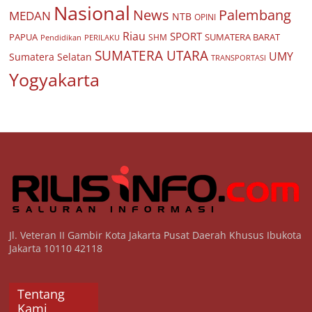
Nasional
Palembang
News
MEDAN
NTB
OPINI
Riau
SPORT
PAPUA
SUMATERA BARAT
Pendidikan
PERILAKU
SHM
SUMATERA UTARA
UMY
Sumatera Selatan
TRANSPORTASI
Yogyakarta
Jl. Veteran II Gambir Kota Jakarta Pusat Daerah Khusus Ibukota
Jakarta 10110 42118
Tentang
Kami