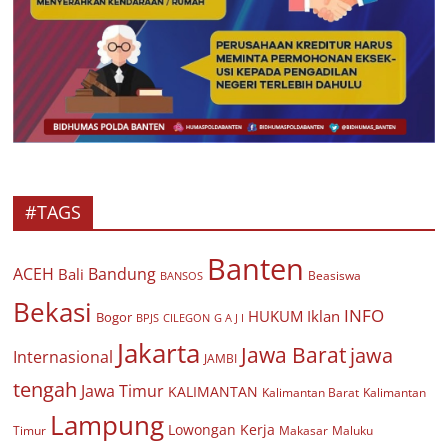
#TAGS
Banten
ACEH
Bandung
Bali
Beasiswa
BANSOS
Bekasi
INFO
HUKUM
Iklan
Bogor
BPJS
CILEGON
G A J I
Jakarta
Jawa Barat
jawa
Internasional
JAMBI
tengah
Jawa Timur
KALIMANTAN
Kalimantan Barat
Kalimantan
Lampung
Lowongan Kerja
Timur
Makasar
Maluku