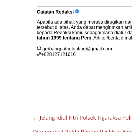
←
Jelang Idiul Fitri Polsek Tigaraksa P
Ditpamobvit Polda Banten Pastikan Akti