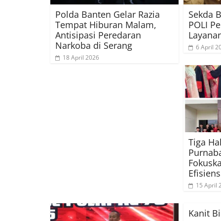
Polda Banten Gelar Razia
Sekda 
Tempat Hiburan Malam,
POLI Pe
Antisipasi Peredaran
Layana
Narkoba di Serang
6 April 2
18 April 2026
Tiga Ha
Purnaba
Fokuska
Efisiens
15 April
Kanit B