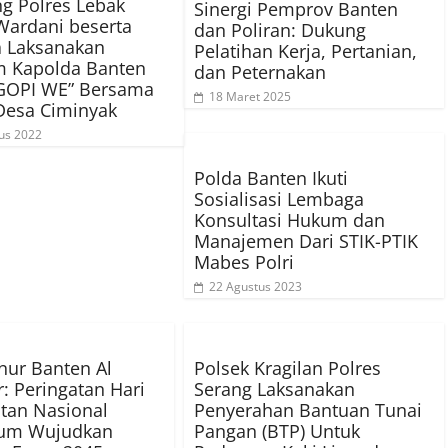
g Polres Lebak
Sinergi Pemprov Banten
Wardani beserta
dan Poliran: Dukung
a Laksanakan
Pelatihan Kerja, Pertanian,
m Kapolda Banten
dan Peternakan
GOPI WE” Bersama
18 Maret 2025
Desa Ciminyak
us 2022
Polda Banten Ikuti
Sosialisasi Lembaga
Konsultasi Hukum dan
Manajemen Dari STIK-PTIK
Mabes Polri
22 Agustus 2023
nur Banten Al
Polsek Kragilan Polres
: Peringatan Hari
Serang Laksanakan
tan Nasional
Penyerahan Bantuan Tunai
um Wujudkan
Pangan (BTP) Untuk