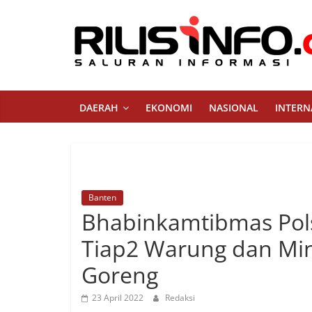
Skip
to
content
Rilis
Info
DAERAH
EKONOMI
NASIONAL
INTERN
Saluran
Informasi
Banten
Bhabinkamtibmas Pol
Tiap2 Warung dan Min
Goreng
23 April 2022
Redaksi