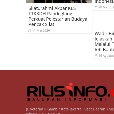
Indonesi
Silaturahmi Akbar KESTI
20 Mei 20
TTKKDH Pandeglang
Perkuat Pelestarian Budaya
Pencak Silat
11 Mei 2026
Wadir Bi
Jelaskan
Melalui 
RRI Bant
16 Agustu
Jl. Veteran II Gambir Kota Jakarta Pusat Daerah Khu
Jakarta 10110 42118