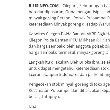
RILISINFO.COM
– Cilegon , Sehubungan ba
beredar dipasaran, Guna mengantisipasi a
minyak goreng Personil Polsek Puloampel P
ketersediaan Minyak goreng di setiap Waru
Kapolres Cilegon Polda Banten AKBP Sigit Ha
Cilegon Polda Banten IPTU M Ikhsan R J Iri
dan harga sembako oleh anggota polsek dil
harga sembako termasuk minyak goreng Di
Langkah itu dilakukan Oleh Bripka Ibnu sel
untuk dapat mengetahui ketersediaan stok
Eceran ataupun Indomaret dan perkembang
Pengecekan stok minyak goreng di toko ag
Kecamatan Puloampel dan diharapkan kepa
besar, Tutupnya.
Icha