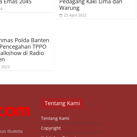
a Emas 2045
Pedagang Kaki Lima dan
Warung
24
25 April 2022
nmas Polda Banten
 Pencegahan TPPO
Talkshow di Radio
en
s 2023
Tentang Kami
Tentang Kami
Copyright
sus Ibukota