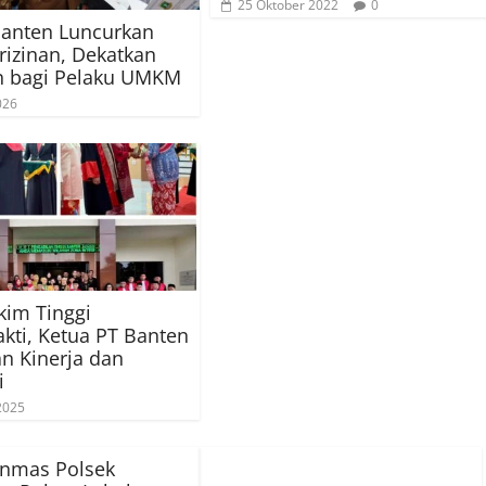
25 Oktober 2022
0
Banten Luncurkan
rizinan, Dekatkan
n bagi Pelaku UMKM
026
kim Tinggi
kti, Ketua PT Banten
n Kinerja dan
i
 2025
inmas Polsek