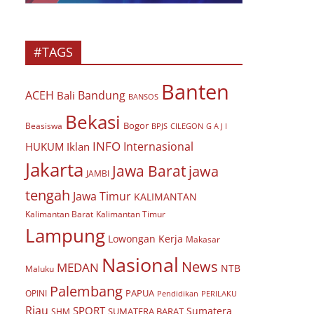
#TAGS
Banten
ACEH
Bandung
Bali
BANSOS
Bekasi
Bogor
Beasiswa
BPJS
CILEGON
G A J I
INFO
Internasional
HUKUM
Iklan
Jakarta
Jawa Barat
jawa
JAMBI
tengah
Jawa Timur
KALIMANTAN
Kalimantan Barat
Kalimantan Timur
Lampung
Lowongan Kerja
Makasar
Nasional
News
MEDAN
NTB
Maluku
Palembang
PAPUA
OPINI
Pendidikan
PERILAKU
Riau
SPORT
Sumatera
SUMATERA BARAT
SHM