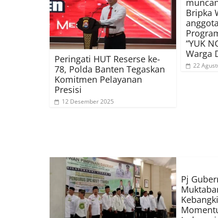
muncan
Bripka 
anggot
Progra
“YUK N
Warga 
Peringati HUT Reserse ke-
22 Agust
78, Polda Banten Tegaskan
Komitmen Pelayanan
Presisi
12 Desember 2025
Pj Guber
Muktabar
Kebangki
Moment