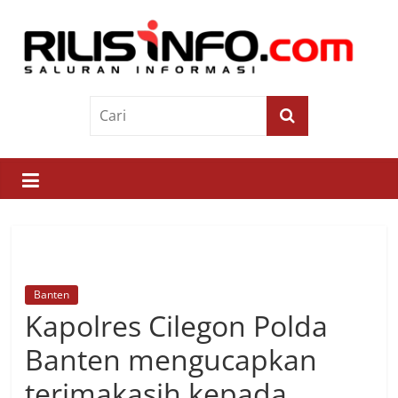
Skip
to
content
Rilis
Info
Saluran
Informasi
Banten
Kapolres Cilegon Polda
Banten mengucapkan
terimakasih kepada