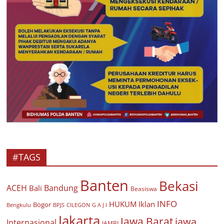
#TAGS
Banten
Bekasi
ACEH
Bandung
Bali
Beasiswa
INFO
HUKUM
Iklan
Bogor
BPJS
CILEGON
G A J I
Bengkulu
Jakarta
Jawa Barat
jawa
Internasional
JAMBI