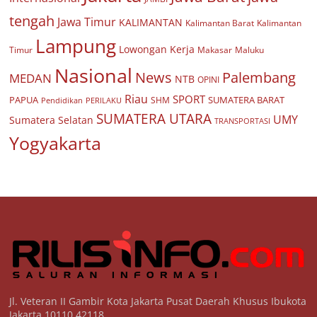
tengah
Jawa Timur
KALIMANTAN
Kalimantan Barat
Kalimantan
Lampung
Lowongan Kerja
Timur
Makasar
Maluku
Nasional
Palembang
News
MEDAN
NTB
OPINI
Riau
SPORT
PAPUA
SUMATERA BARAT
Pendidikan
PERILAKU
SHM
SUMATERA UTARA
UMY
Sumatera Selatan
TRANSPORTASI
Yogyakarta
Jl. Veteran II Gambir Kota Jakarta Pusat Daerah Khusus Ibukota
Jakarta 10110 42118