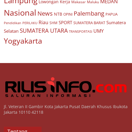
Lampung
MEDAN
Lowongan Kerja
Makasar
Maluku
Nasional
Palembang
News
NTB
PAPUA
OPINI
Riau
SPORT
Sumatera
SUMATERA BARAT
Pendidikan
PERILAKU
SHM
SUMATERA UTARA
UMY
Selatan
TRANSPORTASI
Yogyakarta
Jl. Veteran II Gambir Kota Jakarta Pusat Daerah Khusus Ibukota
Jakarta 10110 42118
Tentang