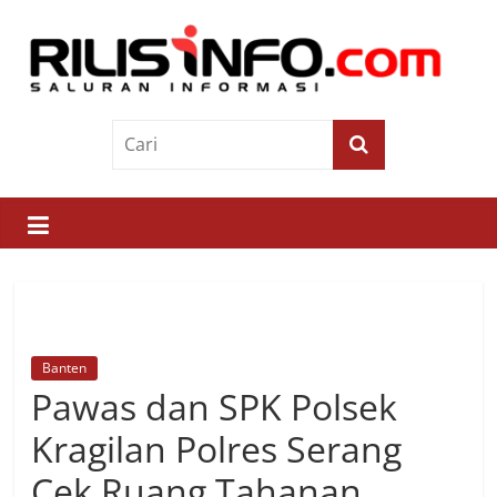
Skip
to
content
Rilis
Info
Saluran
Informasi
Banten
Pawas dan SPK Polsek
Kragilan Polres Serang
Cek Ruang Tahanan