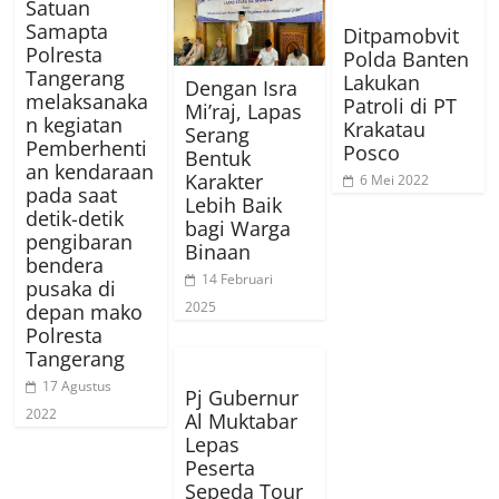
Satuan
Samapta
Ditpamobvit
Polresta
Polda Banten
Tangerang
Lakukan
Dengan Isra
melaksanaka
Patroli di PT
Mi’raj, Lapas
n kegiatan
Krakatau
Serang
Pemberhenti
Posco
Bentuk
an kendaraan
Karakter
6 Mei 2022
pada saat
Lebih Baik
detik-detik
bagi Warga
pengibaran
Binaan
bendera
14 Februari
pusaka di
2025
depan mako
Polresta
Tangerang
17 Agustus
Pj Gubernur
2022
Al Muktabar
Lepas
Peserta
Sepeda Tour