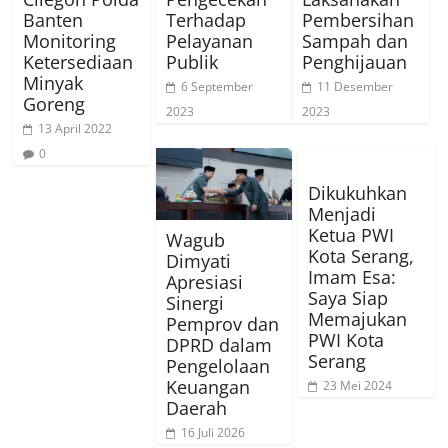
Banten
Terhadap
Pembersihan
Monitoring
Pelayanan
Sampah dan
Ketersediaan
Publik
Penghijauan
Minyak
6 September
11 Desember
Goreng
2023
2023
13 April 2022
0
Dikukuhkan
Menjadi
Ketua PWI
Wagub
Kota Serang,
Dimyati
Imam Esa:
Apresiasi
Saya Siap
Sinergi
Memajukan
Pemprov dan
PWI Kota
DPRD dalam
Serang
Pengelolaan
Keuangan
23 Mei 2024
Daerah
16 Juli 2026