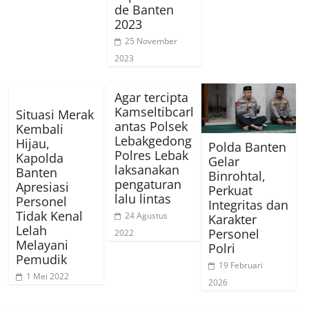
de Banten
2023
25 November
2023
Agar tercipta
Kamseltibcarl
Situasi Merak
antas Polsek
Kembali
Lebakgedong
Hijau,
Polda Banten
Polres Lebak
Kapolda
Gelar
laksanakan
Banten
Binrohtal,
pengaturan
Apresiasi
Perkuat
lalu lintas
Personel
Integritas dan
Tidak Kenal
24 Agustus
Karakter
Lelah
Personel
2022
Melayani
Polri
Pemudik
19 Februari
1 Mei 2022
2026