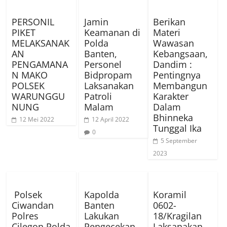
PERSONIL
Jamin
Berikan
PIKET
Keamanan di
Materi
MELAKSANAK
Polda
Wawasan
AN
Banten,
Kebangsaan,
PENGAMANA
Personel
Dandim :
N MAKO
Bidpropam
Pentingnya
POLSEK
Laksanakan
Membangun
WARUNGGU
Patroli
Karakter
NUNG
Malam
Dalam
Bhinneka
12 Mei 2022
12 April 2022
Tunggal Ika
0
5 September
2023
Polsek
Kapolda
Koramil
Ciwandan
Banten
0602-
Polres
Lakukan
18/Kragilan
Cilegon Polda
Pengecekan
Laksanakan