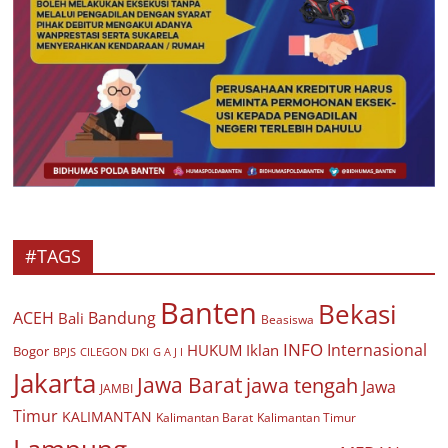
#TAGS
Banten
Bekasi
ACEH
Bandung
Bali
Beasiswa
INFO
Internasional
HUKUM
Iklan
Bogor
BPJS
CILEGON
G A J I
DKI
Jakarta
Jawa Barat
jawa tengah
Jawa
JAMBI
Timur
KALIMANTAN
Kalimantan Barat
Kalimantan Timur